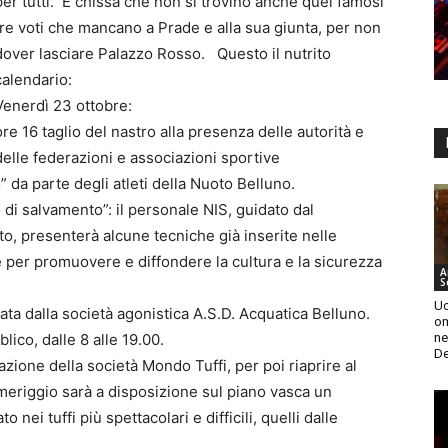
per tutti. E chissà che non si trovino anche quei famosi
tre voti che mancano a Prade e alla sua giunta, per non
dover lasciare Palazzo Rosso. Questo il nutrito
calendario:
Venerdì 23 ottobre:
ore 16 taglio del nastro alla presenza delle autorità e
delle federazioni e associazioni sportive
 da parte degli atleti della Nuoto Belluno.
di salvamento”: il personale NIS, guidato dal
o, presenterà alcune tecniche già inserite nelle
e per promuovere e diffondere la cultura e la sicurezza
A
S
Uc
ata dalla società agonistica A.S.D. Acquatica Belluno.
om
ne
lico, dalle 8 alle 19.00.
De
azione della società Mondo Tuffi, per poi riaprire al
meriggio sarà a disposizione sul piano vasca un
 nei tuffi più spettacolari e difficili, quelli dalle