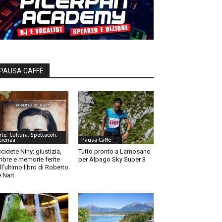
PAUSA CAFFÈ
rte, Cultura, Spettacoli,
cienza
Pausa Caffè
cidete Niny: giustizia,
Tutto pronto a Lamosano
bre e memorie ferite
per Alpago Sky Super 3
ll’ultimo libro di Roberto
 Nart