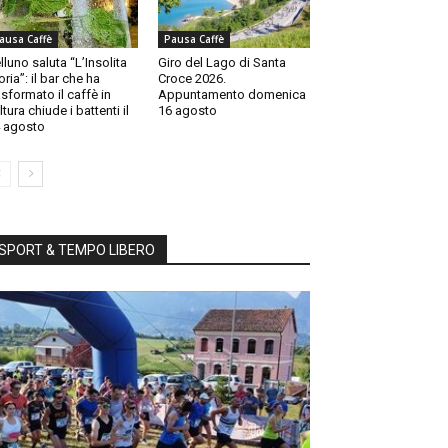
ausa Caffè
Pausa Caffè
lluno saluta “L’Insolita
Giro del Lago di Santa
oria”: il bar che ha
Croce 2026.
asformato il caffè in
Appuntamento domenica
ltura chiude i battenti il
16 agosto
 agosto
SPORT & TEMPO LIBERO