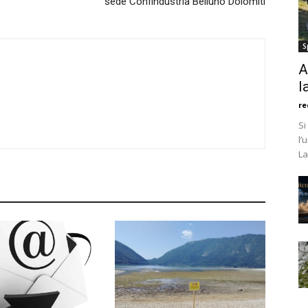
sede Confindustria Belluno Dolomiti
S
A
l
re
Si
l’
La