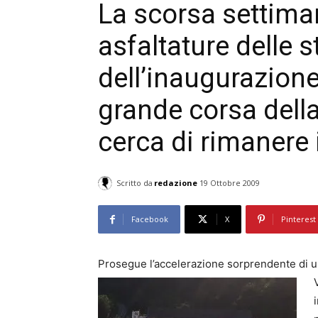
La scorsa settiman
asfaltature delle s
dell’inaugurazione 
grande corsa dell
cerca di rimanere 
Scritto da
redazione
19 Ottobre 2009
Facebook
X
Pinterest
Prosegue l’accelerazione sorprendente di un