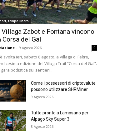
port, tempo libero
 Villaga Zabot e Fontana vincono
a Corsa del Gal
dazione
-
9 Agosto 2026
0
 è svolta ieri, sabato 8 agosto, a Villaga di Feltre,
undicesima edizione del Villaga Trail "Corsa del Gal”.
 gara podistica sui sentieri...
Come i possessori di criptovalute
possono utilizzare SHRMiner
9 Agosto 2026
Tutto pronto a Lamosano per
Alpago Sky Super 3
8 Agosto 2026