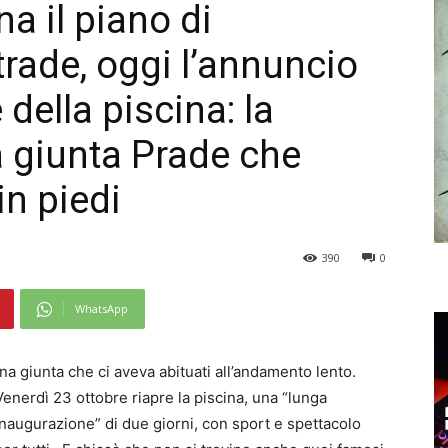
a il piano di
trade, oggi l’annuncio
della piscina: la
a giunta Prade che
in piedi
390
0
WhatsApp
a giunta che ci aveva abituati all’andamento lento.
Venerdì 23 ottobre riapre la piscina, una “lunga
inaugurazione” di due giorni, con sport e spettacolo