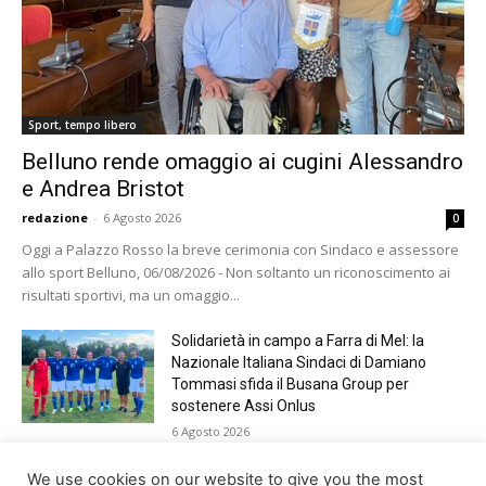
Sport, tempo libero
Belluno rende omaggio ai cugini Alessandro
e Andrea Bristot
redazione
-
6 Agosto 2026
0
Oggi a Palazzo Rosso la breve cerimonia con Sindaco e assessore
allo sport Belluno, 06/08/2026 - Non soltanto un riconoscimento ai
risultati sportivi, ma un omaggio...
Solidarietà in campo a Farra di Mel: la
Nazionale Italiana Sindaci di Damiano
Tommasi sfida il Busana Group per
sostenere Assi Onlus
6 Agosto 2026
Shade, Dolcenera, Merk&Kremont,
We use cookies on our website to give you the most