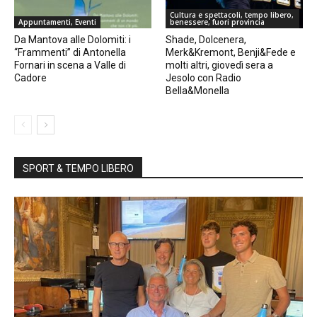
Cultura e spettacoli, tempo libero,
Appuntamenti, Eventi
benessere, fuori provincia
Da Mantova alle Dolomiti: i
Shade, Dolcenera,
“Frammenti” di Antonella
Merk&Kremont, Benji&Fede e
Fornari in scena a Valle di
molti altri, giovedì sera a
Cadore
Jesolo con Radio
Bella&Monella
SPORT & TEMPO LIBERO