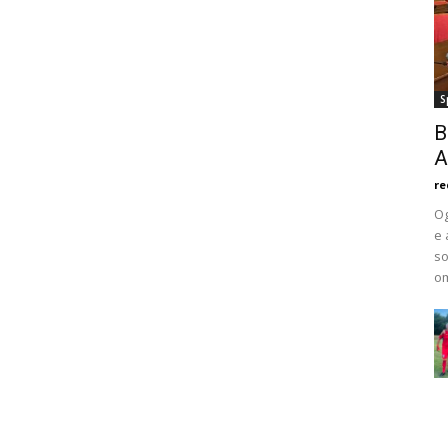
S
B
A
re
Og
e 
so
om