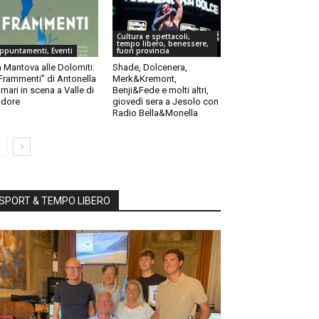
Cultura e spettacoli,
tempo libero, benessere,
ppuntamenti, Eventi
fuori provincia
 Mantova alle Dolomiti:
Shade, Dolcenera,
“Frammenti” di Antonella
Merk&Kremont,
rnari in scena a Valle di
Benji&Fede e molti altri,
dore
giovedì sera a Jesolo con
Radio Bella&Monella
SPORT & TEMPO LIBERO