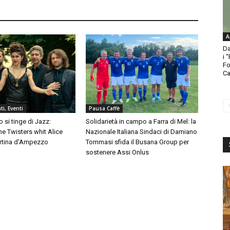
A
Da
i 
Fo
Ca
i, Eventi
Pausa Caffè
 si tinge di Jazz:
Solidarietà in campo a Farra di Mel: la
e Twisters whit Alice
Nazionale Italiana Sindaci di Damiano
ortina d’Ampezzo
Tommasi sfida il Busana Group per
sostenere Assi Onlus