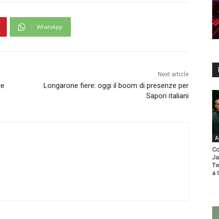
WhatsApp
Next article
re
Longarone fiere: oggi il boom di presenze per
Sapori italiani
A
Co
Ja
Tw
a 