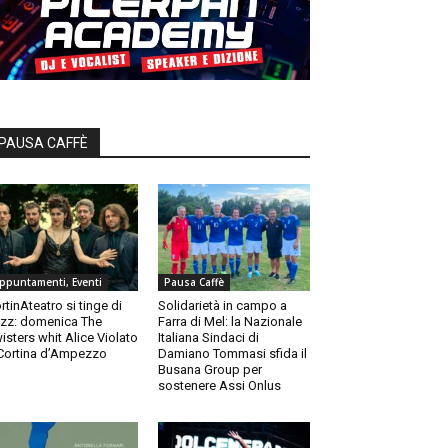
PAUSA CAFFÈ
ppuntamenti, Eventi
Pausa Caffè
rtinAteatro si tinge di
Solidarietà in campo a
zz: domenica The
Farra di Mel: la Nazionale
isters whit Alice Violato
Italiana Sindaci di
Cortina d’Ampezzo
Damiano Tommasi sfida il
Busana Group per
sostenere Assi Onlus