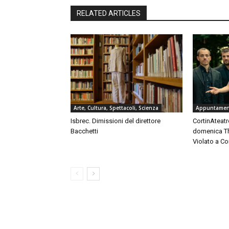
RELATED ARTICLES
Arte, Cultura, Spettacoli, Scienza
Appuntament
Isbrec. Dimissioni del direttore
CortinAteatro
Bacchetti
domenica Th
Violato a C