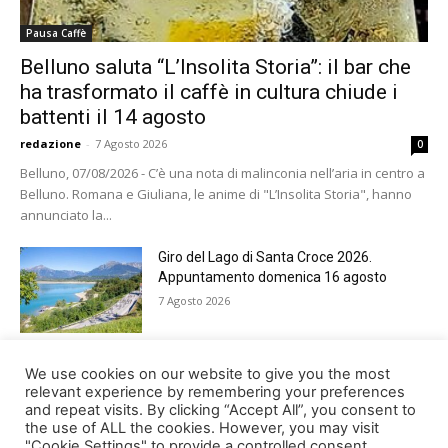
Pausa Caffè
Belluno saluta “L’Insolita Storia”: il bar che
ha trasformato il caffè in cultura chiude i
battenti il 14 agosto
redazione
-
7 Agosto 2026
0
Belluno, 07/08/2026 - C’è una nota di malinconia nell’aria in centro a
Belluno. Romana e Giuliana, le anime di "L’Insolita Storia", hanno
annunciato la...
Giro del Lago di Santa Croce 2026.
Appuntamento domenica 16 agosto
7 Agosto 2026
Belluno rende omaggio ai cugini
We use cookies on our website to give you the most
Alessandro e Andrea Bristot
relevant experience by remembering your preferences
and repeat visits. By clicking “Accept All”, you consent to
6 Agosto 2026
the use of ALL the cookies. However, you may visit
"Cookie Settings" to provide a controlled consent.