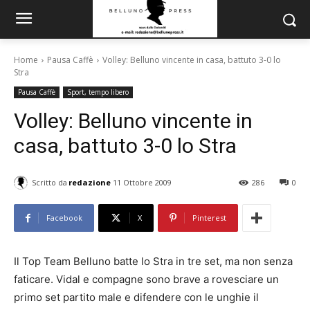
Home
Pausa Caffè
Volley: Belluno vincente in casa, battuto 3-0 lo
Stra
Pausa Caffè
Sport, tempo libero
Volley: Belluno vincente in
casa, battuto 3-0 lo Stra
Scritto da
redazione
11 Ottobre 2009
286
0
Facebook
X
Pinterest
Il Top Team Belluno batte lo Stra in tre set, ma non senza
faticare. Vidal e compagne sono brave a rovesciare un
primo set partito male e difendere con le unghie il