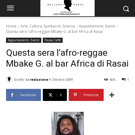
Home
Arte, Cultura, Spettacoli, Scienza
Appuntamenti, Eventi
Questa sera l'afro-reggae Mbake G. al bar Africa di Rasai
Appuntamenti, Eventi
Pausa Caffè
Questa sera l’afro-reggae
Mbake G. al bar Africa di Rasai
Scritto da
redazione
9 Ottobre 2009
606
1
Facebook
X
Pinterest