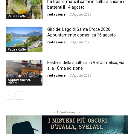
ha trasformato il caffè in cultura chiude i
battenti il 14 agosto
redazione
-
7 Agosto 2026
Pausa Caffè
Giro del Lago di Santa Croce 2026.
Appuntamento domenica 16 agosto
redazione
-
7 Agosto 2026
Pausa Caffè
Festival della scultura in Val Comelico, via
alla 10ma edizione
redazione
-
7 Agosto 2026
Appuntamenti,
Eventi
- Advertisement -