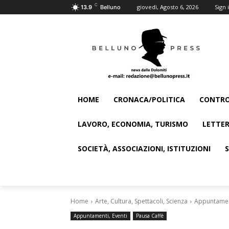
C
giovedì, Agosto 6, 2026
Sign i
13.9
Belluno
HOME
CRONACA/POLITICA
CONTRO
LAVORO, ECONOMIA, TURISMO
LETTER
SOCIETÀ, ASSOCIAZIONI, ISTITUZIONI
Home
Arte, Cultura, Spettacoli, Scienza
Appuntament
Appuntamenti, Eventi
Pausa Caffè