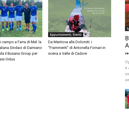
S
Appuntamenti, Eventi
B
in campo a Farra di Mel: la
Da Mantova alle Dolomiti: i
A
aliana Sindaci di Damiano
“Frammenti” di Antonella Fornari in
re
da il Busana Group per
scena a Valle di Cadore
ssi Onlus
Og
e 
so
om