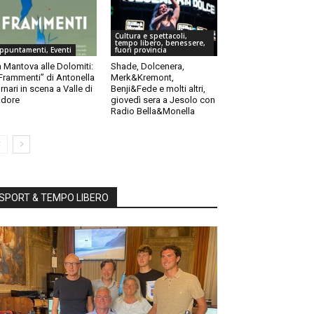
Cultura e spettacoli,
tempo libero, benessere,
ppuntamenti, Eventi
fuori provincia
 Mantova alle Dolomiti:
Shade, Dolcenera,
“Frammenti” di Antonella
Merk&Kremont,
rnari in scena a Valle di
Benji&Fede e molti altri,
dore
giovedì sera a Jesolo con
Radio Bella&Monella
SPORT & TEMPO LIBERO