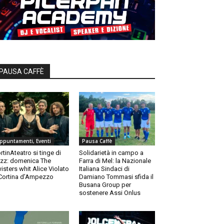
PAUSA CAFFÈ
ppuntamenti, Eventi
Pausa Caffè
rtinAteatro si tinge di
Solidarietà in campo a
zz: domenica The
Farra di Mel: la Nazionale
isters whit Alice Violato
Italiana Sindaci di
Cortina d’Ampezzo
Damiano Tommasi sfida il
Busana Group per
sostenere Assi Onlus