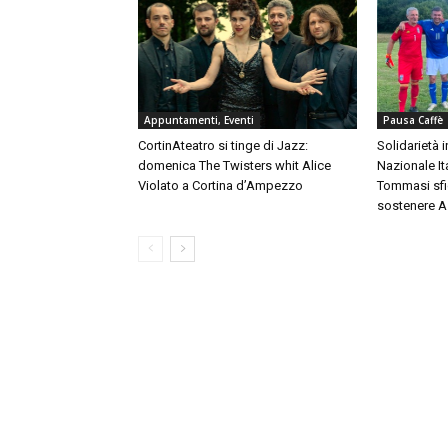
Appuntamenti, Eventi
Pausa Caffè
CortinAteatro si tinge di Jazz:
Solidarietà 
domenica The Twisters whit Alice
Nazionale It
Violato a Cortina d’Ampezzo
Tommasi sfi
sostenere A