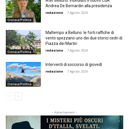
Ater Belluno: insediato il nuovo CdA.
Andrea De Bernardin alla presidenza
redazione
-
7 Agosto 2026
Cronaca/Politica
Maltempo a Belluno: le forti raffiche di
vento spezzano uno dei due storici cedri di
Piazza dei Martiri
redazione
-
7 Agosto 2026
Cronaca/Politica
Interventi di soccorso di giovedì
redazione
-
7 Agosto 2026
Cronaca/Politica
- Advertisement -