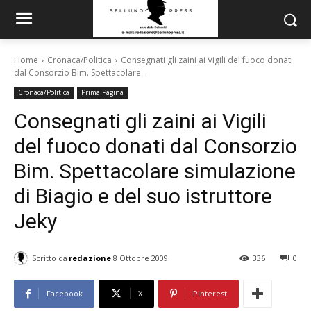
Home
Cronaca/Politica
Consegnati gli zaini ai Vigili del fuoco donati
dal Consorzio Bim. Spettacolare...
Cronaca/Politica
Prima Pagina
Consegnati gli zaini ai Vigili
del fuoco donati dal Consorzio
Bim. Spettacolare simulazione
di Biagio e del suo istruttore
Jeky
Scritto da
redazione
8 Ottobre 2009
336
0
Facebook
X
Pinterest