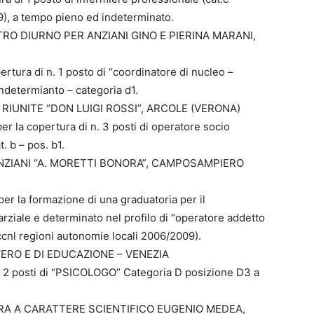
9), a tempo pieno ed indeterminato.
RO DIURNO PER ANZIANI GINO E PIERINA MARANI,
rtura di n. 1 posto di “coordinatore di nucleo –
ndetermianto – categoria d1.
RIUNITE “DON LUIGI ROSSI”, ARCOLE (VERONA)
r la copertura di n. 3 posti di operatore socio
. b – pos. b1.
NZIANI “A. MORETTI BONORA”, CAMPOSAMPIERO
per la formazione di una graduatoria per il
rziale e determinato nel profilo di “operatore addetto
 ccnl regioni autonomie locali 2006/2009).
OVERO E DI EDUCAZIONE – VENEZIA
n. 2 posti di “PSICOLOGO” Categoria D posizione D3 a
RA A CARATTERE SCIENTIFICO EUGENIO MEDEA,