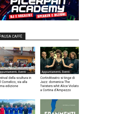
PAUSA CAFFÈ
ppuntamenti, Eventi
Appuntamenti, Eventi
stival della scultura in
CortinAteatro si tinge di
l Comelico, via alla
Jazz: domenica The
ma edizione
Twisters whit Alice Violato
a Cortina d’Ampezzo