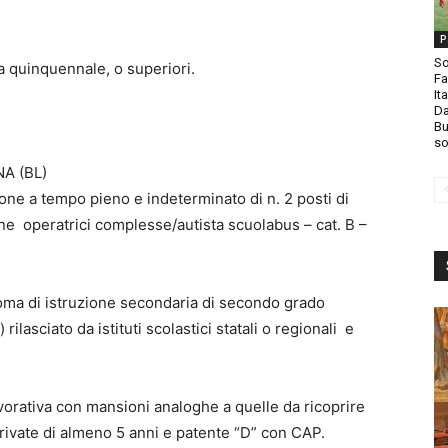
P
So
a quinquennale, o superiori.
Fa
It
Da
Bu
so
A (BL)
one a tempo pieno e indeterminato di n. 2 posti di
ne operatrici complesse/autista scuolabus – cat. B –
loma di istruzione secondaria di secondo grado
rilasciato da istituti scolastici statali o regionali e
vorativa con mansioni analoghe a quelle da ricoprire
Private di almeno 5 anni e patente “D” con CAP.