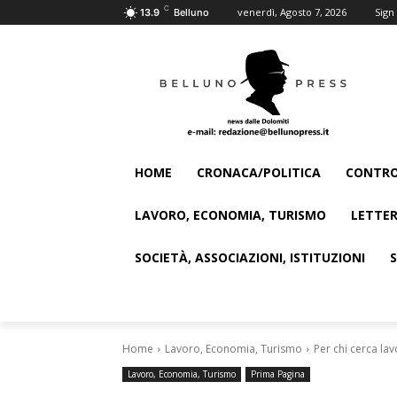
C
venerdì, Agosto 7, 2026
Sign 
13.9
Belluno
HOME
CRONACA/POLITICA
CONTRO
LAVORO, ECONOMIA, TURISMO
LETTER
SOCIETÀ, ASSOCIAZIONI, ISTITUZIONI
Home
Lavoro, Economia, Turismo
Per chi cerca la
Lavoro, Economia, Turismo
Prima Pagina