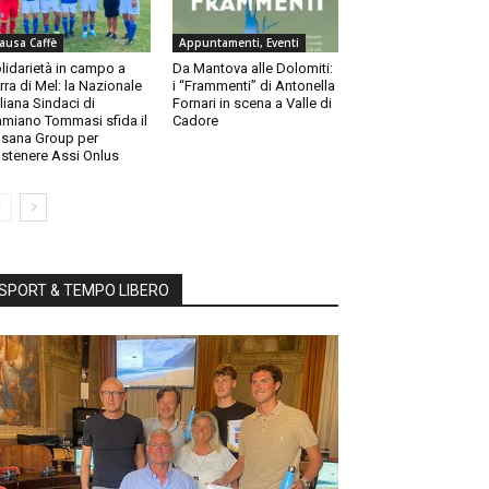
ausa Caffè
Appuntamenti, Eventi
lidarietà in campo a
Da Mantova alle Dolomiti:
rra di Mel: la Nazionale
i “Frammenti” di Antonella
aliana Sindaci di
Fornari in scena a Valle di
miano Tommasi sfida il
Cadore
sana Group per
stenere Assi Onlus
SPORT & TEMPO LIBERO