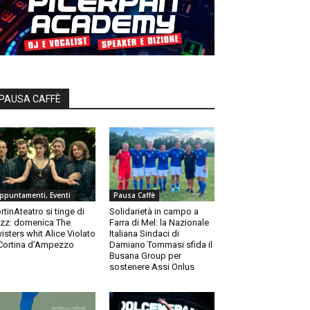
PAUSA CAFFÈ
ppuntamenti, Eventi
Pausa Caffè
rtinAteatro si tinge di
Solidarietà in campo a
zz: domenica The
Farra di Mel: la Nazionale
isters whit Alice Violato
Italiana Sindaci di
Cortina d’Ampezzo
Damiano Tommasi sfida il
Busana Group per
sostenere Assi Onlus