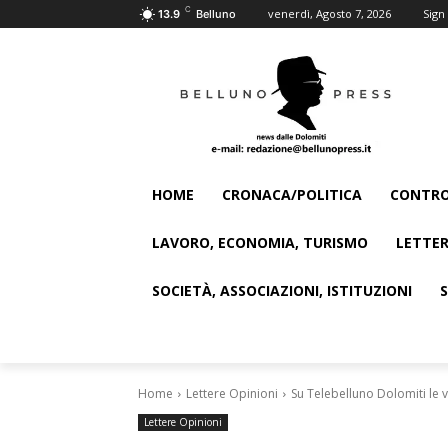
C
venerdì, Agosto 7, 2026
Sign 
13.9
Belluno
HOME
CRONACA/POLITICA
CONTRO
LAVORO, ECONOMIA, TURISMO
LETTER
SOCIETÀ, ASSOCIAZIONI, ISTITUZIONI
Home
Lettere Opinioni
Su Telebelluno Dolomiti le v
Lettere Opinioni