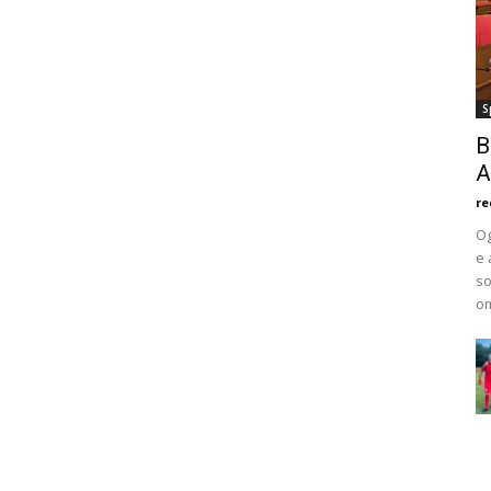
S
B
A
re
Og
e 
so
om