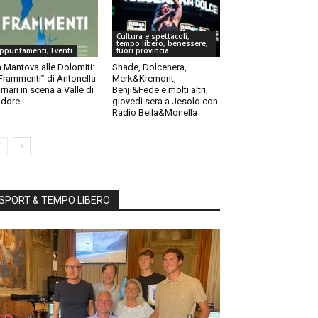
Cultura e spettacoli,
tempo libero, benessere,
ppuntamenti, Eventi
fuori provincia
 Mantova alle Dolomiti:
Shade, Dolcenera,
“Frammenti” di Antonella
Merk&Kremont,
rnari in scena a Valle di
Benji&Fede e molti altri,
dore
giovedì sera a Jesolo con
Radio Bella&Monella
SPORT & TEMPO LIBERO