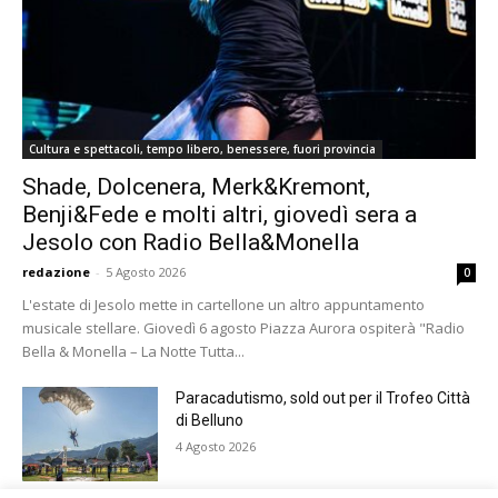
Cultura e spettacoli, tempo libero, benessere, fuori provincia
Shade, Dolcenera, Merk&Kremont,
Benji&Fede e molti altri, giovedì sera a
Jesolo con Radio Bella&Monella
redazione
-
5 Agosto 2026
0
L'estate di Jesolo mette in cartellone un altro appuntamento
musicale stellare. Giovedì 6 agosto Piazza Aurora ospiterà "Radio
Bella & Monella – La Notte Tutta...
Paracadutismo, sold out per il Trofeo Città
di Belluno
4 Agosto 2026