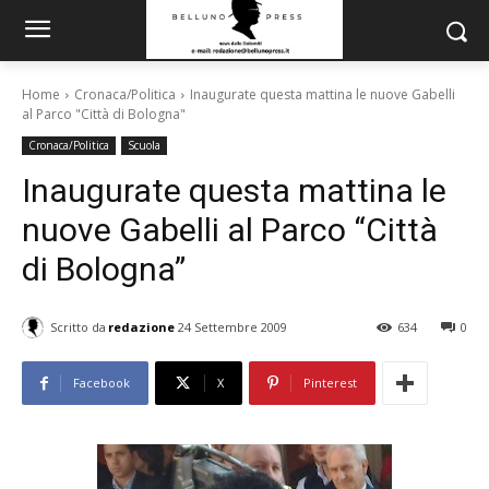
Home
Cronaca/Politica
Inaugurate questa mattina le nuove Gabelli
al Parco "Città di Bologna"
Cronaca/Politica
Scuola
Inaugurate questa mattina le
nuove Gabelli al Parco “Città
di Bologna”
Scritto da
redazione
24 Settembre 2009
634
0
Facebook
X
Pinterest