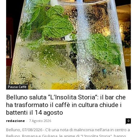
Pausa Caffè
Belluno saluta “L’Insolita Storia”: il bar che
ha trasformato il caffè in cultura chiude i
battenti il 14 agosto
redazione
-
7 Agosto 2026
0
Belluno, 07/08/2026 - C’è una nota di malinconia nell’aria in centro a
Belluno. Romana e Giuliana, le anime di "L’Insolita Storia", hanno