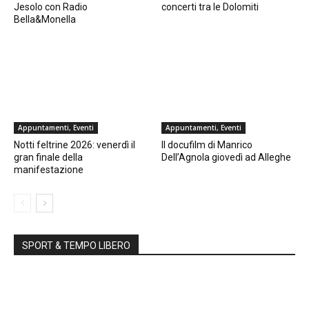
Jesolo con Radio
concerti tra le Dolomiti
Bella&Monella
Appuntamenti, Eventi
Appuntamenti, Eventi
Notti feltrine 2026: venerdì il
Il docufilm di Manrico
gran finale della
Dell’Agnola giovedì ad Alleghe
manifestazione
SPORT & TEMPO LIBERO