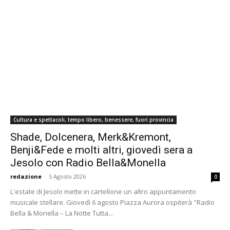
Cultura e spettacoli, tempo libero, benessere, fuori provincia
Shade, Dolcenera, Merk&Kremont,
Benji&Fede e molti altri, giovedì sera a
Jesolo con Radio Bella&Monella
redazione
-
5 Agosto 2026
0
L'estate di Jesolo mette in cartellone un altro appuntamento
musicale stellare. Giovedì 6 agosto Piazza Aurora ospiterà "Radio
Bella & Monella – La Notte Tutta...