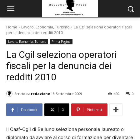
Home
Lavoro, Economia, Turismo
La Cgil seleziona operatori fiscali
per la denuncia dei redditi 2010
Lavoro, Economia, Turismo
Prima Pagina
La Cgil seleziona operatori
fiscali per la denuncia dei
redditi 2010
Scritto da
redazione
18 Settembre 2009
400
0
Facebook
X
Pinterest
Il Caaf-Cgil di Belluno seleziona personale laureato o
diplomato da avviare al corso di formazione per diventare