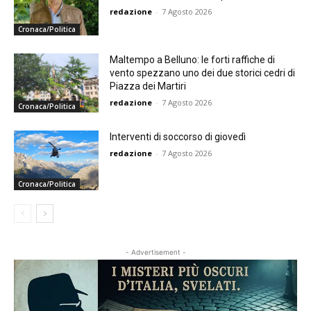
redazione
-
7 Agosto 2026
Cronaca/Politica
Maltempo a Belluno: le forti raffiche di
vento spezzano uno dei due storici cedri di
Piazza dei Martiri
redazione
-
7 Agosto 2026
Cronaca/Politica
Interventi di soccorso di giovedì
redazione
-
7 Agosto 2026
Cronaca/Politica
- Advertisement -