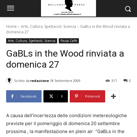
Home
Arte, Cultura, Spettacoli, Scienza
GaBLs in the Wood rinviata a
domenica 27
Arte, Cultura, Spettacoli, Scienza
Pausa Caffè
GaBLs in the Wood rinviata a
domenica 27
Scritto da
redazione
18 Settembre 2009
317
0
Facebook
X
Pinterest
A causa dell’incertezza delle condizioni metereologiche
previste per il pomeriggio di domenica 20 settembre
prossima , la manifestazione en plein air “GaBLs in the