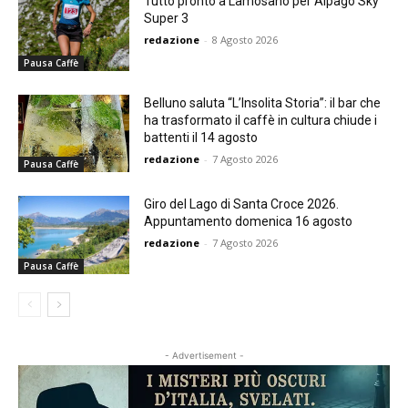
Tutto pronto a Lamosano per Alpago Sky
Super 3
redazione
-
8 Agosto 2026
Pausa Caffè
Belluno saluta “L’Insolita Storia”: il bar che
ha trasformato il caffè in cultura chiude i
battenti il 14 agosto
redazione
-
7 Agosto 2026
Pausa Caffè
Giro del Lago di Santa Croce 2026.
Appuntamento domenica 16 agosto
redazione
-
7 Agosto 2026
Pausa Caffè
- Advertisement -