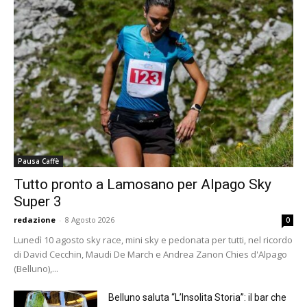
Pausa Caffè
Tutto pronto a Lamosano per Alpago Sky
Super 3
redazione
-
8 Agosto 2026
0
Lunedì 10 agosto sky race, mini sky e pedonata per tutti, nel ricordo
di David Cecchin, Maudi De March e Andrea Zanon Chies d'Alpago
(Belluno),...
Belluno saluta “L’Insolita Storia”: il bar che