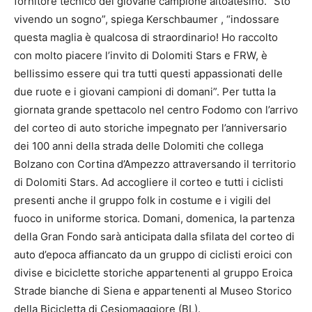
fornitore tecnico del giovane campione altoatesino. “Sto
vivendo un sogno”, spiega Kerschbaumer , “indossare
questa maglia è qualcosa di straordinario! Ho raccolto
con molto piacere l’invito di Dolomiti Stars e FRW, è
bellissimo essere qui tra tutti questi appassionati delle
due ruote e i giovani campioni di domani”. Per tutta la
giornata grande spettacolo nel centro Fodomo con l’arrivo
del corteo di auto storiche impegnato per l’anniversario
dei 100 anni della strada delle Dolomiti che collega
Bolzano con Cortina d’Ampezzo attraversando il territorio
di Dolomiti Stars. Ad accogliere il corteo e tutti i ciclisti
presenti anche il gruppo folk in costume e i vigili del
fuoco in uniforme storica. Domani, domenica, la partenza
della Gran Fondo sarà anticipata dalla sfilata del corteo di
auto d’epoca affiancato da un gruppo di ciclisti eroici con
divise e biciclette storiche appartenenti al gruppo Eroica
Strade bianche di Siena e appartenenti al Museo Storico
della Bicicletta di Cesiomaggiore (BL).