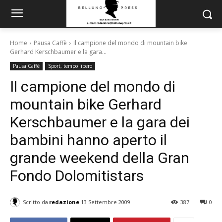
Home
Pausa Caffè
Il campione del mondo di mountain bike
Gerhard Kerschbaumer e la gara...
Pausa Caffè
Sport, tempo libero
Il campione del mondo di
mountain bike Gerhard
Kerschbaumer e la gara dei
bambini hanno aperto il
grande weekend della Gran
Fondo Dolomitistars
Scritto da
redazione
13 Settembre 2009
387
0