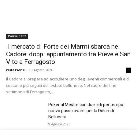
Pausa Caffè
Il mercato di Forte dei Marmi sbarca nel
Cadore: doppi appuntamento tra Pieve e San
Vito a Ferragosto
redazione
-
10 Agosto 2026
0
Il Cadore si prepara ad accogliere uno degli eventi commerciali e di
costume più seguiti dell'estate bellunese. Nel cuore del fine
settimana di Ferragosto,...
Poker al Mestre con due reti per tempo:
nuovo passo avanti per la Dolomiti
Bellunesi
9 Agosto 2026