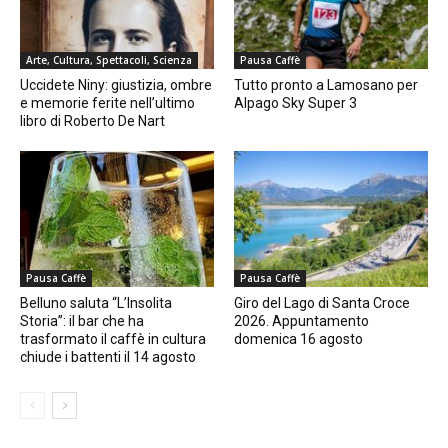
Arte, Cultura, Spettacoli, Scienza
Pausa Caffè
Uccidete Niny: giustizia, ombre
Tutto pronto a Lamosano per
e memorie ferite nell’ultimo
Alpago Sky Super 3
libro di Roberto De Nart
Pausa Caffè
Pausa Caffè
Belluno saluta “L’Insolita
Giro del Lago di Santa Croce
Storia”: il bar che ha
2026. Appuntamento
trasformato il caffè in cultura
domenica 16 agosto
chiude i battenti il 14 agosto