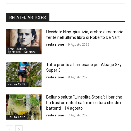
RELATED ARTICLES
Uccidete Niny: giustizia, ombre e memorie
ferite nell’ultimo libro di Roberto De Nart
redazione
-
9 Agosto 2026
Arte, Cultura,
Spettacoli, Scienza
Tutto pronto a Lamosano per Alpago Sky
Super 3
redazione
-
8 Agosto 2026
Pausa Caffè
Belluno saluta “L’Insolita Storia”: il bar che
ha trasformato il caffè in cultura chiude i
battenti il 14 agosto
redazione
-
7 Agosto 2026
Pausa Caffè