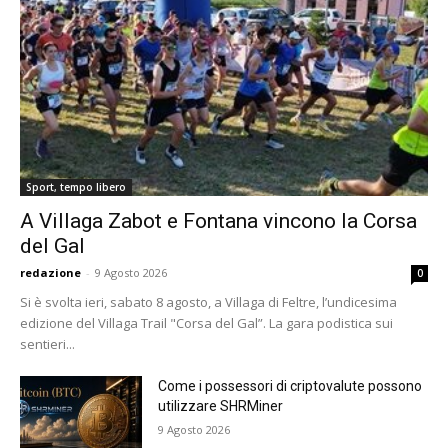
Sport, tempo libero
A Villaga Zabot e Fontana vincono la Corsa
del Gal
redazione
-
9 Agosto 2026
0
Si è svolta ieri, sabato 8 agosto, a Villaga di Feltre, l’undicesima
edizione del Villaga Trail "Corsa del Gal”. La gara podistica sui
sentieri...
Come i possessori di criptovalute possono
utilizzare SHRMiner
9 Agosto 2026