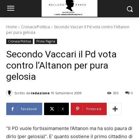
Home
Cronaca/Politica
Secondo Vaccari il Pd vota contro l'Altanon
per pura gelosia
Cronaca/Politica
Prima Pagina
Secondo Vaccari il Pd vota
contro l’Altanon per pura
gelosia
Scritto da
redazione
10 Settembre 2009
303
0
Facebook
X
Pinterest
“Il PD vuole fortissimamente l’Altanon ma ha solo paura di
dirlo (per gelosia)”. E’ quanto sostiene il primo cittadino di