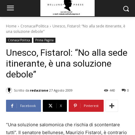
Home
Cronaca/Politica
Unesco, Fistarol: “No alla sede itinerante, è
una soluzione debole"
Cronaca/Politica
Prima Pagina
Unesco, Fistarol: “No alla sede
itinerante, è una soluzione
debole”
Scritto da
redazione
27 Agosto 2009
440
0
Facebook
X
Pinterest
“Una soluzione salomonica che rischia di scontentare
tutti”. Il senatore bellunese, Maurizio Fistarol, è contrario