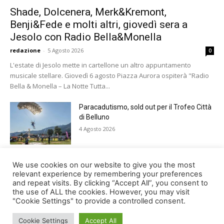
Shade, Dolcenera, Merk&Kremont,
Benji&Fede e molti altri, giovedì sera a
Jesolo con Radio Bella&Monella
redazione
-
5 Agosto 2026
0
L'estate di Jesolo mette in cartellone un altro appuntamento
musicale stellare. Giovedì 6 agosto Piazza Aurora ospiterà "Radio
Bella & Monella – La Notte Tutta...
Paracadutismo, sold out per il Trofeo Città
di Belluno
4 Agosto 2026
Notti feltrine 2026: venerdì il gran finale
We use cookies on our website to give you the most
della manifestazione
relevant experience by remembering your preferences
and repeat visits. By clicking “Accept All”, you consent to
4 Agosto 2026
the use of ALL the cookies. However, you may visit
"Cookie Settings" to provide a controlled consent.
Cookie Settings
Accept All