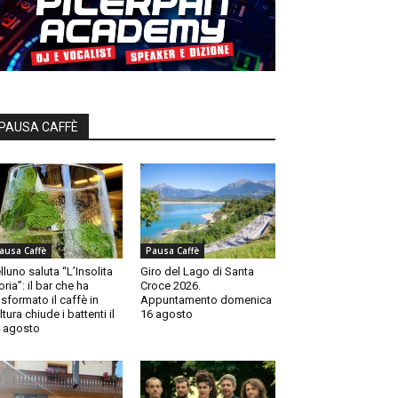
PAUSA CAFFÈ
ausa Caffè
Pausa Caffè
lluno saluta “L’Insolita
Giro del Lago di Santa
oria”: il bar che ha
Croce 2026.
asformato il caffè in
Appuntamento domenica
ltura chiude i battenti il
16 agosto
 agosto