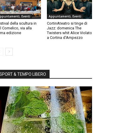
ppuntamenti, Eventi
Appuntamenti, Eventi
stival della scultura in
CortinAteatro si tinge di
l Comelico, via alla
Jazz: domenica The
ma edizione
Twisters whit Alice Violato
a Cortina d’Ampezzo
SPORT & TEMPO LIBERO