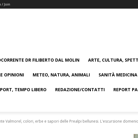
n / Join
CORRENTE DR FILIBERTO DAL MOLIN
ARTE, CULTURA, SPETT
E OPINIONI
METEO, NATURA, ANIMALI
SANITÀ MEDICINA
SPORT, TEMPO LIBERO
REDAZIONE/CONTATTI
REPORT PAG
e Valmorel, colori, erbe e sapori delle Prealpi bellunesi. L'escursione domenic