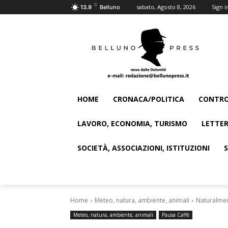
C
sabato, Agosto 8, 2026
Sign i
13.9
Belluno
HOME
CRONACA/POLITICA
CONTRO
LAVORO, ECONOMIA, TURISMO
LETTER
SOCIETÀ, ASSOCIAZIONI, ISTITUZIONI
Home
Meteo, natura, ambiente, animali
Naturalment
Meteo, natura, ambiente, animali
Pausa Caffè