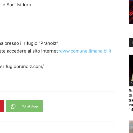
. e San’ Isidoro
 presso il rifugio “Pranolz”
ete accedere al sito internet
www.comune.limana.bl.it
.rifugiopranolz.com/
P
Be
St
tr
cu
WhatsApp
14