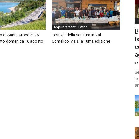
P
Appuntamenti, Eventi
B
o di Santa Croce 2026.
Festival della scultura in Val
b
to domenica 16 agosto
Comelico, via alla 10ma edizione
c
a
re
Be
ne
an