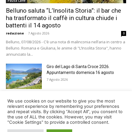
Pausa Caffè
Belluno saluta “L’Insolita Storia”: il bar che
ha trasformato il caffè in cultura chiude i
battenti il 14 agosto
redazione
-
7 Agosto 2026
0
Belluno, 07/08/2026 - C’è una nota di malinconia nell’aria in centro a
Belluno. Romana e Giuliana, le anime di "L’Insolita Storia", hanno
annunciato la...
Giro del Lago di Santa Croce 2026.
Appuntamento domenica 16 agosto
7 Agosto 2026
Belluno rende omaggio ai cugini
We use cookies on our website to give you the most
Alessandro e Andrea Bristot
relevant experience by remembering your preferences
and repeat visits. By clicking “Accept All”, you consent to
6 Agosto 2026
the use of ALL the cookies. However, you may visit
"Cookie Settings" to provide a controlled consent.