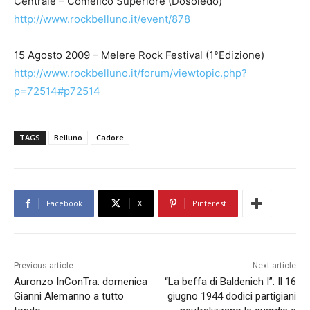
Centrale – Comelico Superiore (Dosoledo)
http://www.rockbelluno.it/event/878
15 Agosto 2009 – Melere Rock Festival (1°Edizione)
http://www.rockbelluno.it/forum/viewtopic.php?
p=72514#p72514
TAGS
Belluno
Cadore
Facebook
X
Pinterest
Previous article
Next article
Auronzo InConTra: domenica
“La beffa di Baldenich I”: Il 16
Gianni Alemanno a tutto
giugno 1944 dodici partigiani