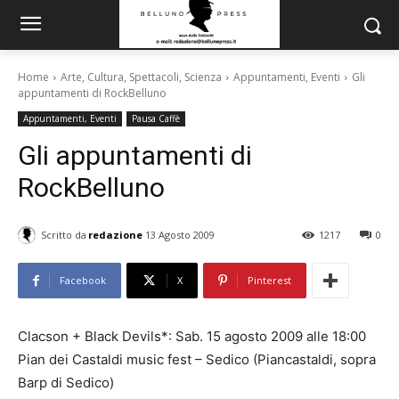
Home
Arte, Cultura, Spettacoli, Scienza
Appuntamenti, Eventi
Gli
appuntamenti di RockBelluno
Appuntamenti, Eventi
Pausa Caffè
Gli appuntamenti di
RockBelluno
Scritto da
redazione
13 Agosto 2009
1217
0
Facebook
X
Pinterest
Clacson + Black Devils*: Sab. 15 agosto 2009 alle 18:00
Pian dei Castaldi music fest – Sedico (Piancastaldi, sopra
Barp di Sedico)