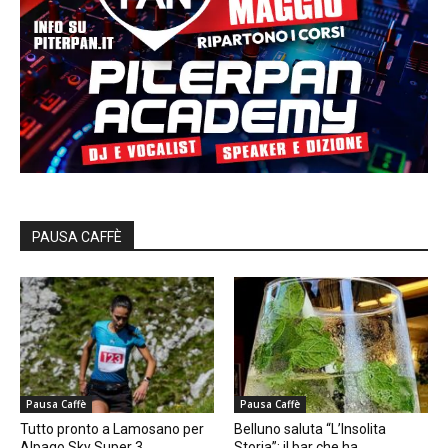
PAUSA CAFFÈ
Pausa Caffè
Pausa Caffè
Tutto pronto a Lamosano per
Belluno saluta “L’Insolita
Alpago Sky Super 3
Storia”: il bar che ha