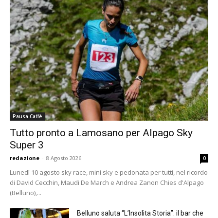
Pausa Caffè
Tutto pronto a Lamosano per Alpago Sky
Super 3
redazione
-
8 Agosto 2026
0
Lunedì 10 agosto sky race, mini sky e pedonata per tutti, nel ricordo
di David Cecchin, Maudi De March e Andrea Zanon Chies d'Alpago
(Belluno),...
Belluno saluta “L’Insolita Storia”: il bar che