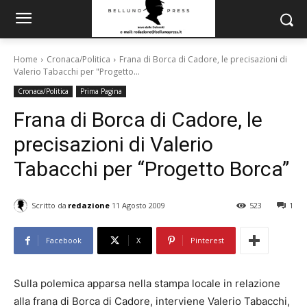
Home
Cronaca/Politica
Frana di Borca di Cadore, le precisazioni di
Valerio Tabacchi per "Progetto...
Cronaca/Politica
Prima Pagina
Frana di Borca di Cadore, le
precisazioni di Valerio
Tabacchi per “Progetto Borca”
Scritto da
redazione
11 Agosto 2009
523
1
Facebook
X
Pinterest
Sulla polemica apparsa nella stampa locale in relazione
alla frana di Borca di Cadore, interviene Valerio Tabacchi,