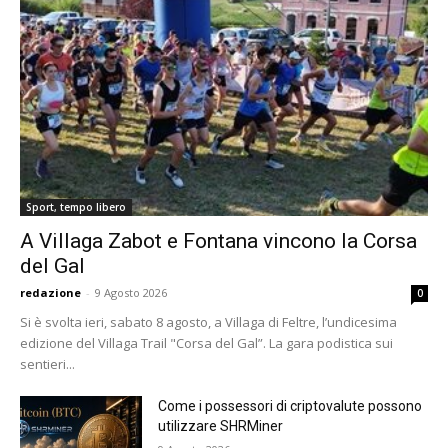
Sport, tempo libero
A Villaga Zabot e Fontana vincono la Corsa
del Gal
redazione
-
9 Agosto 2026
0
Si è svolta ieri, sabato 8 agosto, a Villaga di Feltre, l’undicesima
edizione del Villaga Trail "Corsa del Gal”. La gara podistica sui
sentieri...
Come i possessori di criptovalute possono
utilizzare SHRMiner