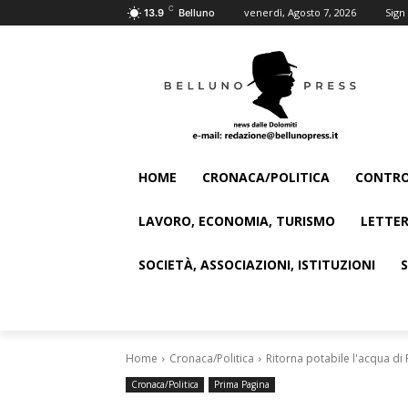
C
venerdì, Agosto 7, 2026
Sign 
13.9
Belluno
HOME
CRONACA/POLITICA
CONTRO
LAVORO, ECONOMIA, TURISMO
LETTER
SOCIETÀ, ASSOCIAZIONI, ISTITUZIONI
Home
Cronaca/Politica
Ritorna potabile l'acqua di 
Cronaca/Politica
Prima Pagina