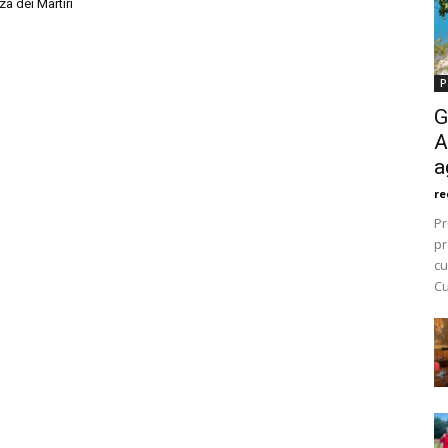
za dei Martiri
P
G
A
a
re
Pr
pr
cu
Cu