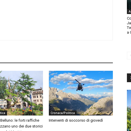
A
Co
Ja
Tw
a 
tica
Cronaca/Politica
elluno: le forti raffiche
Interventi di soccorso di giovedì
zzano uno dei due storici