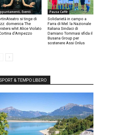
ppuntamenti, Eventi
Pausa Caffè
rtinAteatro si tinge di
Solidarietà in campo a
zz: domenica The
Farra di Mel: la Nazionale
isters whit Alice Violato
Italiana Sindaci di
Cortina d’Ampezzo
Damiano Tommasi sfida il
Busana Group per
sostenere Assi Onlus
SPORT & TEMPO LIBERO