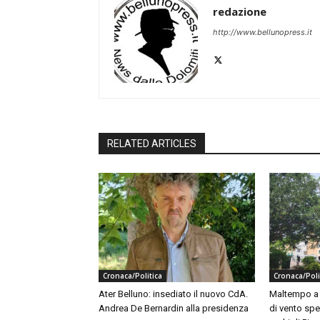
redazione
http://www.bellunopress.it
RELATED ARTICLES
Cronaca/Politica
Cronaca/Poli
Ater Belluno: insediato il nuovo CdA.
Maltempo a B
Andrea De Bernardin alla presidenza
di vento spe