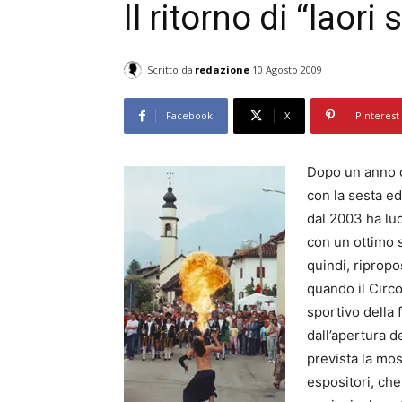
Il ritorno di “laori
Scritto da
redazione
10 Agosto 2009
Facebook
X
Pinterest
Dopo un anno d
con la sesta ed
dal 2003 ha lu
con un ottimo 
quindi, riprop
quando il Circo
sportivo della 
dall’apertura d
prevista la mos
espositori, che