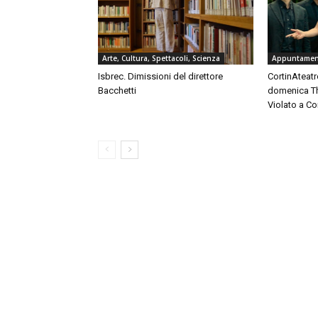
Arte, Cultura, Spettacoli, Scienza
Appuntament
Isbrec. Dimissioni del direttore
CortinAteatro
Bacchetti
domenica Th
Violato a C