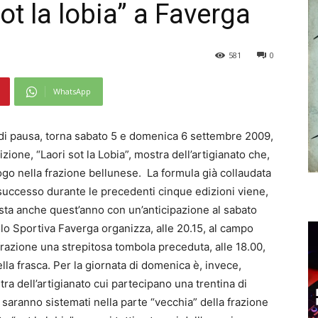
 sot la lobia” a Faverga
581
0
WhatsApp
i pausa, torna sabato 5 e domenica 6 settembre 2009,
izione, “Laori sot la Lobia”, mostra dell’artigianato che,
ogo nella frazione bellunese. La formula già collaudata
successo durante le precedenti cinque edizioni viene,
osta anche quest’anno con un’anticipazione al sabato
lo Sportiva Faverga organizza, alle 20.15, al campo
frazione una strepitosa tombola preceduta, alle 18.00,
ella frasca. Per la giornata di domenica è, invece,
tra dell’artigianato cui partecipano una trentina di
 saranno sistemati nella parte “vecchia” della frazione