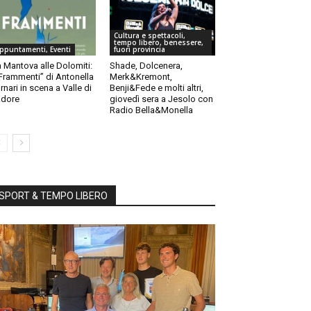
Cultura e spettacoli,
tempo libero, benessere,
ppuntamenti, Eventi
fuori provincia
 Mantova alle Dolomiti:
Shade, Dolcenera,
“Frammenti” di Antonella
Merk&Kremont,
rnari in scena a Valle di
Benji&Fede e molti altri,
dore
giovedì sera a Jesolo con
Radio Bella&Monella
SPORT & TEMPO LIBERO