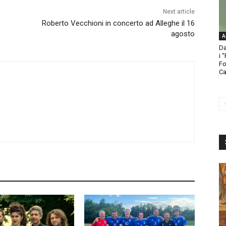
Next article
Roberto Vecchioni in concerto ad Alleghe il 16
agosto
A
Da
i 
Fo
Ca