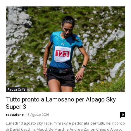
Pausa Caffè
Tutto pronto a Lamosano per Alpago Sky
Super 3
redazione
-
8 Agosto 2026
0
Lunedì 10 agosto sky race, mini sky e pedonata per tutti, nel ricordo
di David Cecchin, Maudi De March e Andrea Zanon Chies d'Alpago