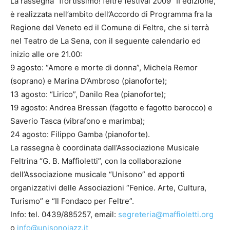
La rassegna “ffortissimo! feltre festival 2009” II edizione,
è realizzata nell’ambito dell’Accordo di Programma fra la
Regione del Veneto ed il Comune di Feltre, che si terrà
nel Teatro de La Sena, con il seguente calendario ed
inizio alle ore 21.00:
9 agosto: “Amore e morte di donna”, Michela Remor
(soprano) e Marina D’Ambroso (pianoforte);
13 agosto: “Lirico”, Danilo Rea (pianoforte);
19 agosto: Andrea Bressan (fagotto e fagotto barocco) e
Saverio Tasca (vibrafono e marimba);
24 agosto: Filippo Gamba (pianoforte).
La rassegna è coordinata dall’Associazione Musicale
Feltrina “G. B. Maffioletti”, con la collaborazione
dell’Associazione musicale “Unisono” ed apporti
organizzativi delle Associazioni “Fenice. Arte, Cultura,
Turismo” e “Il Fondaco per Feltre”.
Info: tel. 0439/885257, email:
segreteria@maffioletti.org
o
info@unisonojazz.it