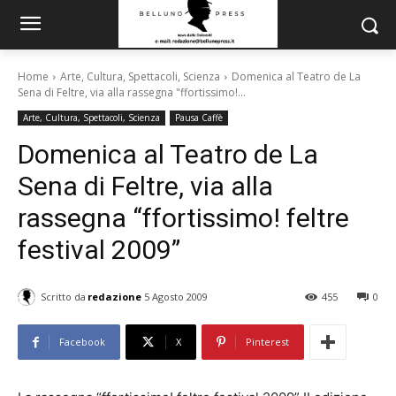
Home
Arte, Cultura, Spettacoli, Scienza
Domenica al Teatro de La
Sena di Feltre, via alla rassegna "ffortissimo!...
Arte, Cultura, Spettacoli, Scienza
Pausa Caffè
Domenica al Teatro de La
Sena di Feltre, via alla
rassegna “ffortissimo! feltre
festival 2009”
Scritto da
redazione
5 Agosto 2009
455
0
Facebook
X
Pinterest