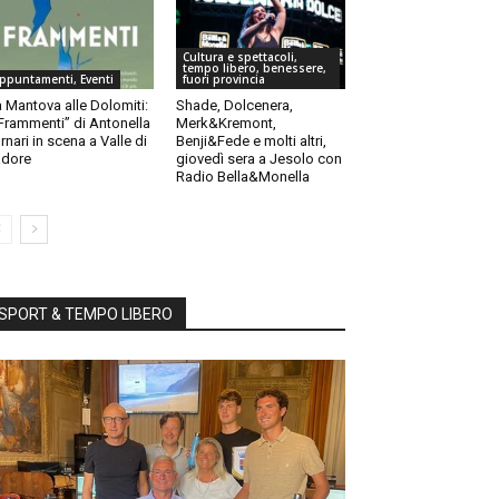
Cultura e spettacoli,
tempo libero, benessere,
ppuntamenti, Eventi
fuori provincia
 Mantova alle Dolomiti:
Shade, Dolcenera,
“Frammenti” di Antonella
Merk&Kremont,
rnari in scena a Valle di
Benji&Fede e molti altri,
dore
giovedì sera a Jesolo con
Radio Bella&Monella
SPORT & TEMPO LIBERO