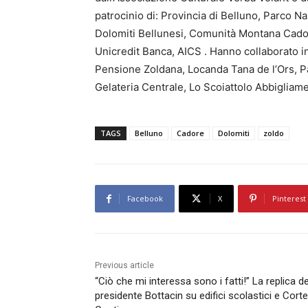
patrocinio di: Provincia di Belluno, Parco N
Dolomiti Bellunesi, Comunità Montana Cad
Unicredit Banca, AICS . Hanno collaborato i
Pensione Zoldana, Locanda Tana de l’Ors, P
Gelateria Centrale, Lo Scoiattolo Abbigliam
TAGS
Belluno
Cadore
Dolomiti
zoldo
Facebook
X
Pinterest
Previous article
“Ciò che mi interessa sono i fatti!” La replica de
presidente Bottacin su edifici scolastici e Corte