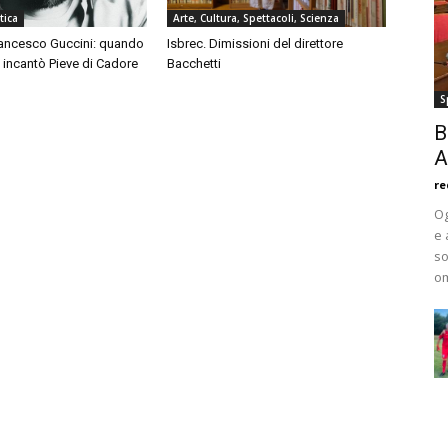
tica
Arte, Cultura, Spettacoli, Scienza
rancesco Guccini: quando
Isbrec. Dimissioni del direttore
 incantò Pieve di Cadore
Bacchetti
S
B
A
re
Og
e 
so
om