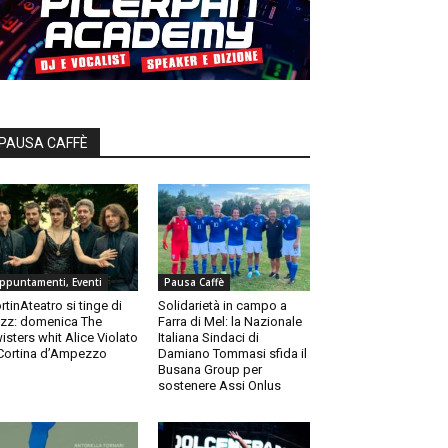
PAUSA CAFFÈ
ppuntamenti, Eventi
Pausa Caffè
rtinAteatro si tinge di
Solidarietà in campo a
zz: domenica The
Farra di Mel: la Nazionale
isters whit Alice Violato
Italiana Sindaci di
Cortina d’Ampezzo
Damiano Tommasi sfida il
Busana Group per
sostenere Assi Onlus