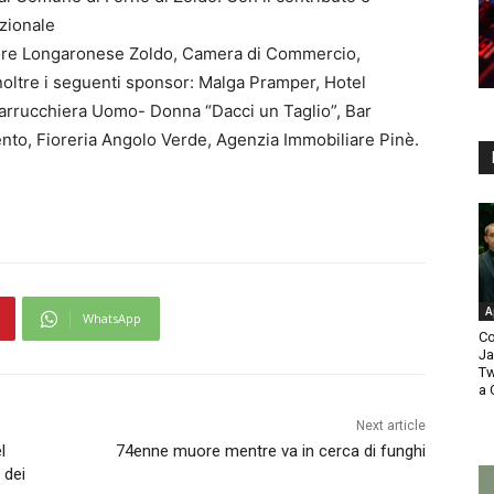
azionale
ore Longaronese Zoldo, Camera di Commercio,
noltre i seguenti sponsor: Malga Pramper, Hotel
arrucchiera Uomo- Donna “Dacci un Taglio”, Bar
ento, Fioreria Angolo Verde, Agenzia Immobiliare Pinè.
A
WhatsApp
Co
Ja
Tw
a 
Next article
l
74enne muore mentre va in cerca di funghi
 dei