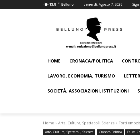
C
venerdì, Agosto 7, 2026
Sign 
13.9
Belluno
HOME
CRONACA/POLITICA
CONTRO
LAVORO, ECONOMIA, TURISMO
LETTER
SOCIETÀ, ASSOCIAZIONI, ISTITUZIONI
Home
Arte, Cultura, Spettacoli, Scienza
Forti emozio
Arte, Cultura, Spettacoli, Scienza
Cronaca/Politica
Pausa Ca