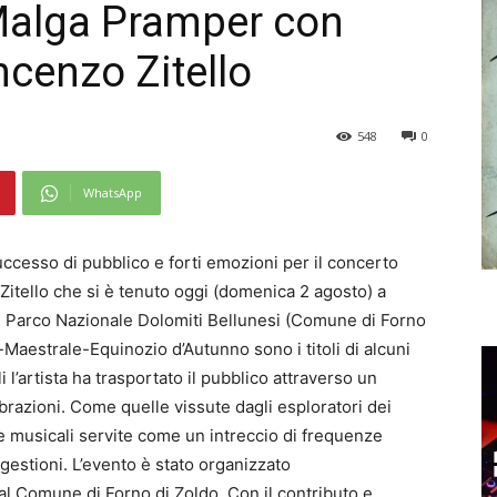
Malga Pramper con
incenzo Zitello
548
0
WhatsApp
ccesso di pubblico e forti emozioni per il concerto
itello che si è tenuto oggi (domenica 2 agosto) a
l Parco Nazionale Dolomiti Bellunesi (Comune di Forno
Maestrale-Equinozio d’Autunno sono i titoli di alcuni
li l’artista ha trasportato il pubblico attraverso un
ibrazioni. Come quelle vissute dagli esploratori dei
te musicali servite come un intreccio di frequenze
ggestioni. L’evento è stato organizzato
dal Comune di Forno di Zoldo.
Con il contributo e