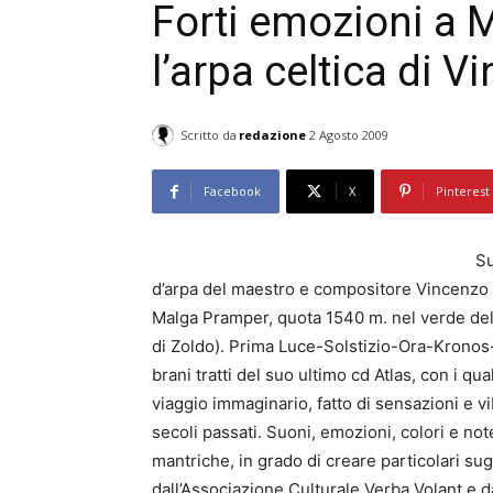
Forti emozioni a 
l’arpa celtica di V
Scritto da
redazione
2 Agosto 2009
Facebook
X
Pinterest
Su
d’arpa del maestro e compositore Vincenzo Z
Malga Pramper, quota 1540 m. nel verde de
di Zoldo). Prima Luce-Solstizio-Ora-Kronos-
brani tratti del suo ultimo cd Atlas, con i qua
viaggio immaginario, fatto di sensazioni e v
secoli passati. Suoni, emozioni, colori e no
mantriche, in grado di creare particolari su
dall’Associazione Culturale Verba Volant e 