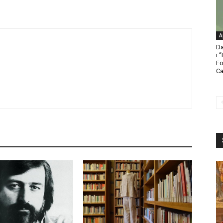
A
Da
i 
Fo
Ca