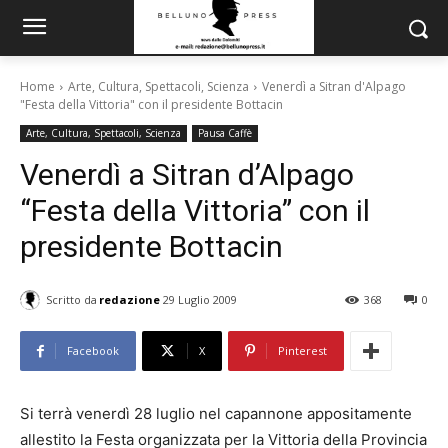
Home
Arte, Cultura, Spettacoli, Scienza
Venerdì a Sitran d'Alpago
"Festa della Vittoria" con il presidente Bottacin
Arte, Cultura, Spettacoli, Scienza
Pausa Caffè
Venerdì a Sitran d’Alpago
“Festa della Vittoria” con il
presidente Bottacin
Scritto da
redazione
29 Luglio 2009
368
0
Facebook
X
Pinterest
Si terrà venerdì 28 luglio nel capannone appositamente
allestito la Festa organizzata per la Vittoria della Provincia