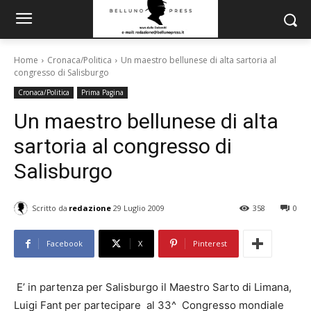
Home
Cronaca/Politica
Un maestro bellunese di alta sartoria al
congresso di Salisburgo
Cronaca/Politica
Prima Pagina
Un maestro bellunese di alta
sartoria al congresso di
Salisburgo
Scritto da
redazione
29 Luglio 2009
358
0
Facebook
X
Pinterest
E’ in partenza per Salisburgo il Maestro Sarto di Limana,
Luigi Fant per partecipare al 33^ Congresso mondiale