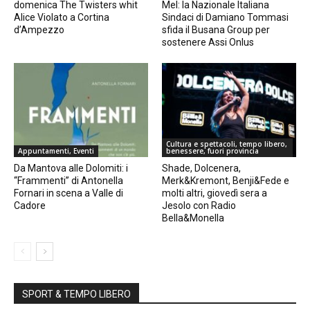
domenica The Twisters whit
Mel: la Nazionale Italiana
Alice Violato a Cortina
Sindaci di Damiano Tommasi
d’Ampezzo
sfida il Busana Group per
sostenere Assi Onlus
Cultura e spettacoli, tempo libero,
Appuntamenti, Eventi
benessere, fuori provincia
Da Mantova alle Dolomiti: i
Shade, Dolcenera,
“Frammenti” di Antonella
Merk&Kremont, Benji&Fede e
Fornari in scena a Valle di
molti altri, giovedì sera a
Cadore
Jesolo con Radio
Bella&Monella
SPORT & TEMPO LIBERO