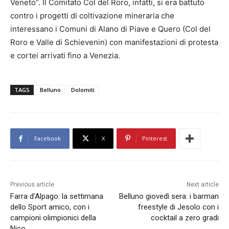
Veneto”. Il Comitato Col del Roro, infatti, si era battuto
contro i progetti di coltivazione mineraria che
interessano i Comuni di Alano di Piave e Quero (Col del
Roro e Valle di Schievenin) con manifestazioni di protesta
e cortei arrivati fino a Venezia.
TAGS
Belluno
Dolomiti
Facebook
X
Pinterest
Previous article
Next article
Farra d’Alpago: la settimana
Belluno giovedì sera: i barman
dello Sport amico, con i
freestyle di Jesolo con i
campioni olimpionici della
cocktail a zero gradi
Nico