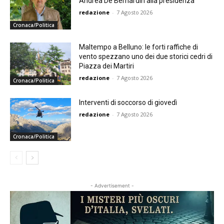
Andrea De Bernardin alla presidenza
redazione
-
7 Agosto 2026
Cronaca/Politica
Maltempo a Belluno: le forti raffiche di
vento spezzano uno dei due storici cedri di
Piazza dei Martiri
redazione
-
7 Agosto 2026
Cronaca/Politica
Interventi di soccorso di giovedì
redazione
-
7 Agosto 2026
Cronaca/Politica
- Advertisement -