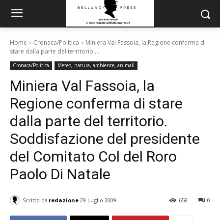
Home
Cronaca/Politica
Miniera Val Fassoia, la Regione conferma di
stare dalla parte del territorio....
Cronaca/Politica
Meteo, natura, ambiente, animali
Miniera Val Fassoia, la
Regione conferma di stare
dalla parte del territorio.
Soddisfazione del presidente
del Comitato Col del Roro
Paolo Di Natale
Scritto da
redazione
29 Luglio 2009
658
0