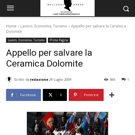
Home
Lavoro, Economia, Turismo
Appello per salvare la Ceramica
Dolomite
Lavoro, Economia, Turismo
Prima Pagina
Appello per salvare la
Ceramica Dolomite
Scritto da
redazione
29 Luglio 2009
386
1
Facebook
X
Pinterest