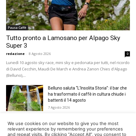
Pausa Caffè
Tutto pronto a Lamosano per Alpago Sky
Super 3
redazione
-
8 Agosto 2026
0
Lunedì 10 agosto sky race, mini sky e pedonata per tutti, nel ricordo
di David Cecchin, Maudi De March e Andrea Zanon Chies d'Alpago
(Belluno),...
Belluno saluta “L’Insolita Storia”: il bar che
ha trasformato il caffè in cultura chiude i
battenti il 14 agosto
7 Agosto 2026
Giro del Lago di Santa Croce 2026.
We use cookies on our website to give you the most
Appuntamento domenica 16 agosto
relevant experience by remembering your preferences
and repeat visits. By clicking “Accept All”, you consent to
7 Agosto 2026