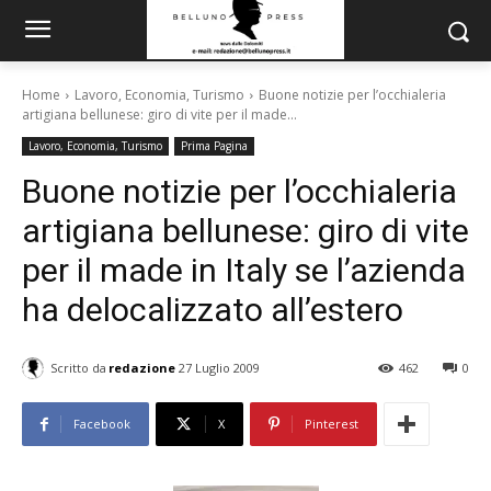
Home
Lavoro, Economia, Turismo
Buone notizie per l’occhialeria
artigiana bellunese: giro di vite per il made...
Lavoro, Economia, Turismo
Prima Pagina
Buone notizie per l’occhialeria
artigiana bellunese: giro di vite
per il made in Italy se l’azienda
ha delocalizzato all’estero
Scritto da
redazione
27 Luglio 2009
462
0
Facebook
X
Pinterest