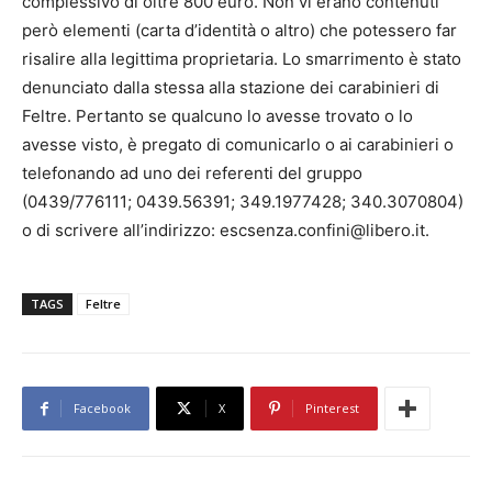
complessivo di oltre 800 euro. Non vi erano contenuti
però elementi (carta d’identità o altro) che potessero far
risalire alla legittima proprietaria. Lo smarrimento è stato
denunciato dalla stessa alla stazione dei carabinieri di
Feltre. Pertanto se qualcuno lo avesse trovato o lo
avesse visto, è pregato di comunicarlo o ai carabinieri o
telefonando ad uno dei referenti del gruppo
(0439/776111; 0439.56391; 349.1977428; 340.3070804)
o di scrivere all’indirizzo: escsenza.confini@libero.it.
TAGS
Feltre
Facebook
X
Pinterest