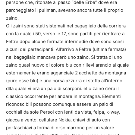
persone che, ritonate al passo “delle Erbe” dove era
parcheggiato il pullman, avevano ancora tutte il proprio
zaino.
Gli zaini sono stati sistemati nel bagagliaio della corriera
con la quale i 50, verso le 17, sono partiti per rientrare a
Feltre dopo alcune fermate intermedie dove sono scesi
alcuni dei partecipanti. All’arrivo a Feltre (ultima fermata)
nel bagagliaio mancava però uno zaino. Si tratta di uno
zaino quasi nuovo di colore blu con rilievi arancio al quale
esternamente erano agganciate 2 acchette da montagna
(pure esse blu) e una borsa azzurra di stoffa all’interno
dlla quale vi era un paio di scarponi. ello zaino c’era il
classico occorrente per andare in montagna. Elementi
riconoscibili possono comunque essere un paio di
occhiali da sole Persol con lenti da vista, felpa, k-way,
giacca a vento, cellulare Nokia, chiavi di auto con
portaschiavi a forma di orso marrone per un valore