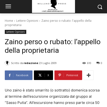
Home
Lettere Opinioni
Zaino perso o rubato: l'appello della
proprietaria
Lettere Opinioni
Zaino perso o rubato: l’appello
della proprietaria
Scritto da
redazione
23 Luglio 2009
610
0
Facebook
X
Pinterest
Uno zaino è stato smarrito (o sottratto) domenica scorsa
al termine dell’escursione organizzata dal gruppo al
“Sasso Putia”. All’escursione hanno preso parte circa 50