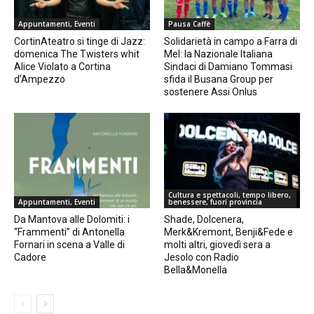
Appuntamenti, Eventi
Pausa Caffè
CortinAteatro si tinge di Jazz:
Solidarietà in campo a Farra di
domenica The Twisters whit
Mel: la Nazionale Italiana
Alice Violato a Cortina
Sindaci di Damiano Tommasi
d’Ampezzo
sfida il Busana Group per
sostenere Assi Onlus
Cultura e spettacoli, tempo libero,
Appuntamenti, Eventi
benessere, fuori provincia
Da Mantova alle Dolomiti: i
Shade, Dolcenera,
“Frammenti” di Antonella
Merk&Kremont, Benji&Fede e
Fornari in scena a Valle di
molti altri, giovedì sera a
Cadore
Jesolo con Radio
Bella&Monella