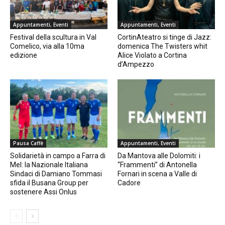
Appuntamenti, Eventi
Appuntamenti, Eventi
Festival della scultura in Val
CortinAteatro si tinge di Jazz:
Comelico, via alla 10ma
domenica The Twisters whit
edizione
Alice Violato a Cortina
d’Ampezzo
Pausa Caffè
Appuntamenti, Eventi
Solidarietà in campo a Farra di
Da Mantova alle Dolomiti: i
Mel: la Nazionale Italiana
“Frammenti” di Antonella
Sindaci di Damiano Tommasi
Fornari in scena a Valle di
sfida il Busana Group per
Cadore
sostenere Assi Onlus