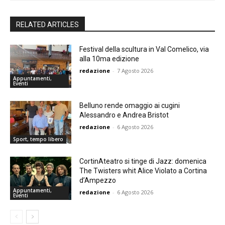
RELATED ARTICLES
Festival della scultura in Val Comelico, via
alla 10ma edizione
redazione
-
7 Agosto 2026
Appuntamenti,
Eventi
Belluno rende omaggio ai cugini
Alessandro e Andrea Bristot
redazione
-
6 Agosto 2026
Sport, tempo libero
CortinAteatro si tinge di Jazz: domenica
The Twisters whit Alice Violato a Cortina
d’Ampezzo
Appuntamenti,
redazione
-
6 Agosto 2026
Eventi