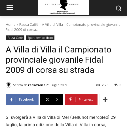
Home
Pausa Caffè
A Villa di Villa il Campionato provinciale giovanile
Fidal 2009 di corsa...
Pausa Caffè
Sport, tempo libero
A Villa di Villa il Campionato
provinciale giovanile Fidal
2009 di corsa su strada
Scritto da
redazione
21 Luglio 2009
7125
0
Facebook
X
Pinterest
Si svolgerà a Villa di Villa di Mel (Belluno) mercoledì 29
luglio, la prima edizione della Villa di Villa in corsa,