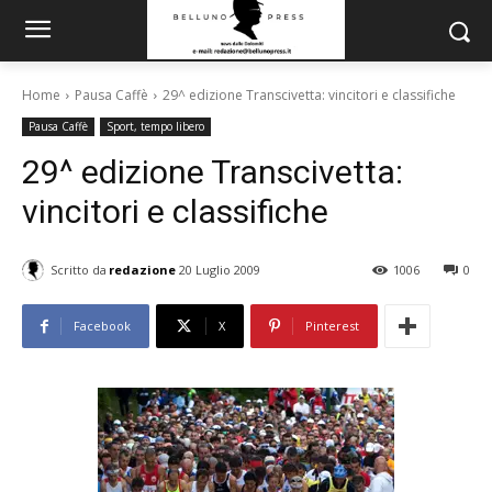
Home
Pausa Caffè
29^ edizione Transcivetta: vincitori e classifiche
Pausa Caffè
Sport, tempo libero
29^ edizione Transcivetta:
vincitori e classifiche
Scritto da
redazione
20 Luglio 2009
1006
0
Facebook
X
Pinterest