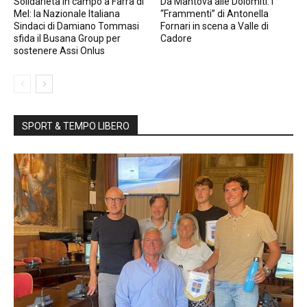
Solidarietà in campo a Farra di
Da Mantova alle Dolomiti: i
Mel: la Nazionale Italiana
“Frammenti” di Antonella
Sindaci di Damiano Tommasi
Fornari in scena a Valle di
sfida il Busana Group per
Cadore
sostenere Assi Onlus
SPORT & TEMPO LIBERO