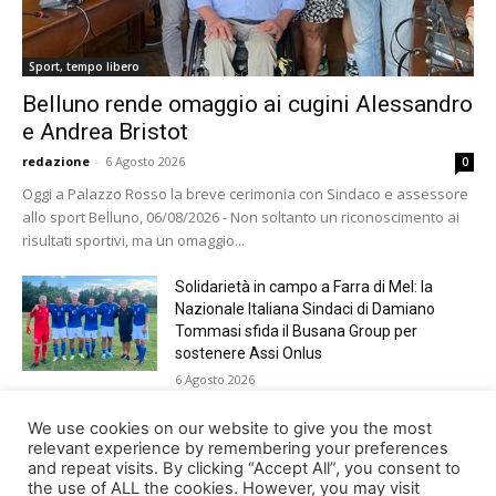
Sport, tempo libero
Belluno rende omaggio ai cugini Alessandro
e Andrea Bristot
redazione
-
6 Agosto 2026
0
Oggi a Palazzo Rosso la breve cerimonia con Sindaco e assessore
allo sport Belluno, 06/08/2026 - Non soltanto un riconoscimento ai
risultati sportivi, ma un omaggio...
Solidarietà in campo a Farra di Mel: la
Nazionale Italiana Sindaci di Damiano
Tommasi sfida il Busana Group per
sostenere Assi Onlus
6 Agosto 2026
Shade, Dolcenera, Merk&Kremont,
We use cookies on our website to give you the most
Benji&Fede e molti altri, giovedì sera a
relevant experience by remembering your preferences
and repeat visits. By clicking “Accept All”, you consent to
Jesolo con Radio Bella&Monella
the use of ALL the cookies. However, you may visit
5 Agosto 2026