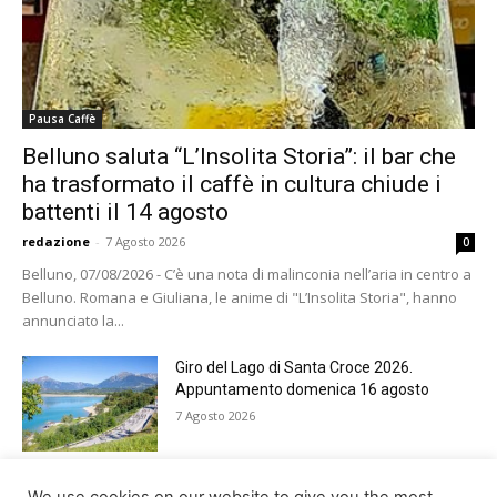
Pausa Caffè
Belluno saluta “L’Insolita Storia”: il bar che
ha trasformato il caffè in cultura chiude i
battenti il 14 agosto
redazione
-
7 Agosto 2026
0
Belluno, 07/08/2026 - C’è una nota di malinconia nell’aria in centro a
Belluno. Romana e Giuliana, le anime di "L’Insolita Storia", hanno
annunciato la...
Giro del Lago di Santa Croce 2026.
Appuntamento domenica 16 agosto
7 Agosto 2026
Belluno rende omaggio ai cugini