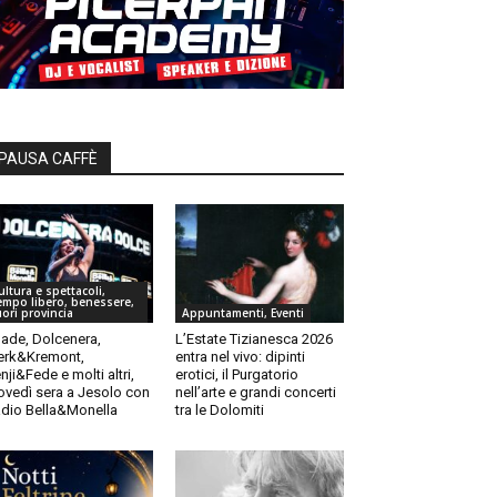
PAUSA CAFFÈ
ultura e spettacoli,
empo libero, benessere,
uori provincia
Appuntamenti, Eventi
ade, Dolcenera,
L’Estate Tizianesca 2026
rk&Kremont,
entra nel vivo: dipinti
nji&Fede e molti altri,
erotici, il Purgatorio
ovedì sera a Jesolo con
nell’arte e grandi concerti
dio Bella&Monella
tra le Dolomiti