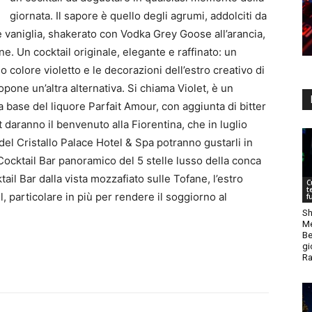
giornata. Il sapore è quello degli agrumi, addolciti da
 e vaniglia, shakerato con Vodka Grey Goose all’arancia,
ne. Un cocktail originale, elegante e raffinato: un
uo colore violetto e le decorazioni dell’estro creativo di
ropone un’altra alternativa. Si chiama Violet, è un
 base del liquore Parfait Amour, con aggiunta di bitter
t daranno il benvenuto alla Fiorentina, che in luglio
 del Cristallo Palace Hotel & Spa potranno gustarli in
Cocktail Bar panoramico del 5 stelle lusso della conca
il Bar dalla vista mozzafiato sulle Tofane, l’estro
C
t
, particolare in più per rendere il soggiorno al
f
Sh
Me
Be
gi
Ra