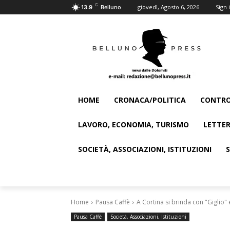
C
giovedì, Agosto 6, 2026
Sign i
13.9
Belluno
HOME
CRONACA/POLITICA
CONTRO
LAVORO, ECONOMIA, TURISMO
LETTER
SOCIETÀ, ASSOCIAZIONI, ISTITUZIONI
Home
Pausa Caffè
A Cortina si brinda con "Giglio" e
Pausa Caffè
Società, Associazioni, Istituzioni