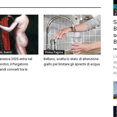
C
p
S
B
s
B
re
i, Eventi
Prima Pagina
L'
ianesca 2026 entra nel
Belluno, scatta lo stato di attenzione
ap
erotici, il Purgatorio
giallo per limitare gli sprechi di acqua
Pi
randi concerti tra le
No