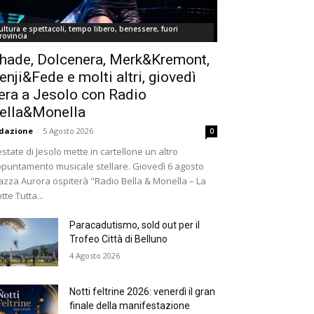
ultura e spettacoli, tempo libero, benessere, fuori
rovincia
hade, Dolcenera, Merk&Kremont,
enji&Fede e molti altri, giovedì
era a Jesolo con Radio
ella&Monella
dazione
-
5 Agosto 2026
0
estate di Jesolo mette in cartellone un altro
puntamento musicale stellare. Giovedì 6 agosto
azza Aurora ospiterà "Radio Bella & Monella – La
tte Tutta...
Paracadutismo, sold out per il
Trofeo Città di Belluno
4 Agosto 2026
Notti feltrine 2026: venerdì il gran
finale della manifestazione