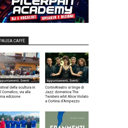
PAUSA CAFFÈ
ppuntamenti, Eventi
Appuntamenti, Eventi
stival della scultura in
CortinAteatro si tinge di
l Comelico, via alla
Jazz: domenica The
ma edizione
Twisters whit Alice Violato
a Cortina d’Ampezzo