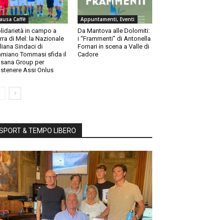
ausa Caffè
Appuntamenti, Eventi
lidarietà in campo a
Da Mantova alle Dolomiti:
rra di Mel: la Nazionale
i “Frammenti” di Antonella
aliana Sindaci di
Fornari in scena a Valle di
miano Tommasi sfida il
Cadore
sana Group per
stenere Assi Onlus
SPORT & TEMPO LIBERO