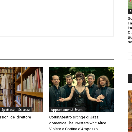
P
So
Fa
It
Da
Bu
so
, Spettacoli, Scienza
Appuntamenti, Eventi
ssioni del direttore
CortinAteatro si tinge di Jazz:
domenica The Twisters whit Alice
Violato a Cortina d’Ampezzo