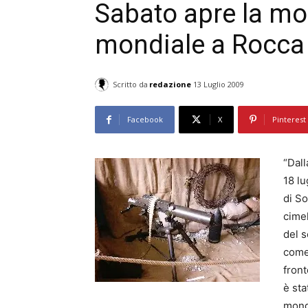
Sabato apre la mos
mondiale a Rocca 
Scritto da
redazione
13 Luglio 2009
Facebook
X
Pinterest
“Dall
18 lu
di So
cimel
del s
come 
front
è sta
mond