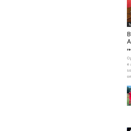
S
B
A
re
Og
e 
so
om