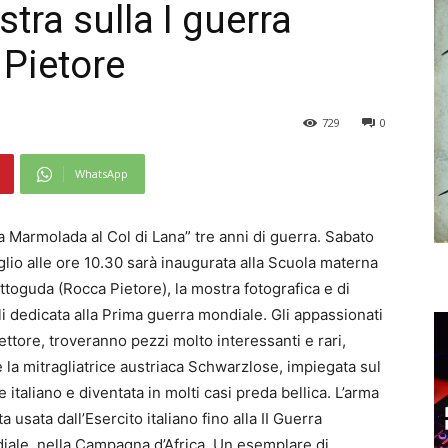
tra sulla I guerra
Pietore
729
0
WhatsApp
a Marmolada al Col di Lana” tre anni di guerra. Sabato
glio alle ore 10.30 sarà inaugurata alla Scuola materna
ttoguda (Rocca Pietore), la mostra fotografica e di
i dedicata alla Prima guerra mondiale. Gli appassionati
ettore, troveranno pezzi molto interessanti e rari,
la mitragliatrice austriaca Schwarzlose, impiegata sul
e italiano e diventata in molti casi preda bellica. L’arma
ta usata dall’Esercito italiano fino alla II Guerra
iale, nella Campagna d’Africa. Un esemplare di