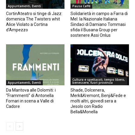
Appuntamenti, Eventi
Pausa Caffè
CortinAteatro si tinge di Jazz:
Solidarietà in campo a Farra di
domenica The Twisters whit
Mel: la Nazionale Italiana
Alice Violato a Cortina
Sindaci di Damiano Tommasi
d’Ampezzo
sfida il Busana Group per
sostenere Assi Onlus
Cultura e spettacoli, tempo libero,
Appuntamenti, Eventi
benessere, fuori provincia
Da Mantova alle Dolomiti: i
Shade, Dolcenera,
“Frammenti” di Antonella
Merk&Kremont, Benji&Fede e
Fornari in scena a Valle di
molti altri, giovedì sera a
Cadore
Jesolo con Radio
Bella&Monella