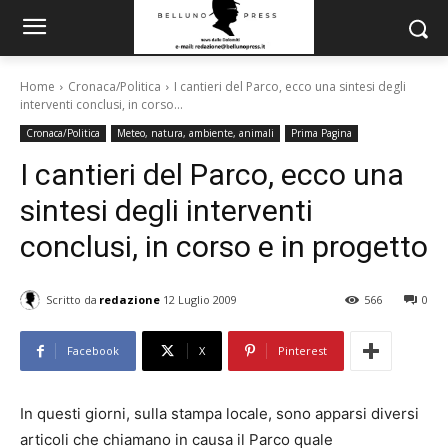
Home
Cronaca/Politica
I cantieri del Parco, ecco una sintesi degli
interventi conclusi, in corso...
Cronaca/Politica
Meteo, natura, ambiente, animali
Prima Pagina
I cantieri del Parco, ecco una
sintesi degli interventi
conclusi, in corso e in progetto
Scritto da
redazione
12 Luglio 2009
566
0
Facebook
X
Pinterest
In questi giorni, sulla stampa locale, sono apparsi diversi
articoli che chiamano in causa il Parco quale