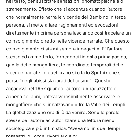
nel testo, per suscitare sensazioni onomatopeiche e di
straneamento. Effetto che si accentua quando l’autore,
che normalmente narra le vicende del Bambino in terza
persona, si mette a fare ragionamenti ed evocazioni
direttamente in prima persona lasciando così trapelare un
coinvolgimento diretto nelle vicende narrate. Che questo
coinvolgimento ci sia mi sembra innegabile. E’ l’autore
stesso ad ammetterlo, fornendoci fin dalla prima pagina,
quella delle mongolfiere, le coordinate temporali delle
vicende narrate. In quel brano si cita lo Sputnik che si
perse “negli abissi slabbrati del cosmo”. Questo
accadeva nel 1957 quando l’autore, un ragazzetto di
appena sei anni, poteva verosimilmente osservare le
mongolfiere che si innalzavano oltre la Valle dei Templi.
La globalizzazione era di là da venire. Sono le parole
stesse dell’autore ad autorizzare una lettura meno
sociologica e più intimistica: “Avevamo, in quei tempi
rossastri, gli occhi rivolti al cielo”.