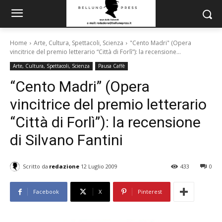
Home
Arte, Cultura, Spettacoli, Scienza
"Cento Madri" (Opera
vincitrice del premio letterario “Città di Forlì”): la recensione...
Arte, Cultura, Spettacoli, Scienza
Pausa Caffè
“Cento Madri” (Opera
vincitrice del premio letterario
“Città di Forlì”): la recensione
di Silvano Fantini
Scritto da
redazione
12 Luglio 2009
433
0
Facebook
X
Pinterest