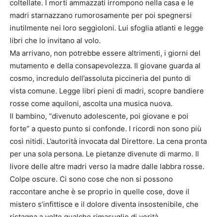
coltellate. I morti ammazzati irrompono nella casa e le
madri starnazzano rumorosamente per poi spegnersi
inutilmente nei loro seggioloni. Lui sfoglia atlanti e legge
libri che lo invitano al volo.
Ma arrivano, non potrebbe essere altrimenti, i giorni del
mutamento e della consapevolezza. Il giovane guarda al
cosmo, incredulo dell’assoluta piccineria del punto di
vista comune. Legge libri pieni di madri, scopre bandiere
rosse come aquiloni, ascolta una musica nuova.
Il bambino, “divenuto adolescente, poi giovane e poi
forte” a questo punto si confonde. I ricordi non sono più
così nitidi. L’autorità invocata dal Direttore. La cena pronta
per una sola persona. Le pietanze divenute di marmo. Il
livore delle altre madri verso la madre dalle labbra rosse.
Colpe oscure. Ci sono cose che non si possono
raccontare anche è se proprio in quelle cose, dove il
mistero s’infittisce e il dolore diventa insostenibile, che
ristagna a volte qualche rimasuglio di verità.