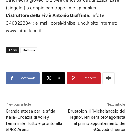
da lunedì a giovedì o 2 week end) barca utilizzata: Laser
(singolo ) o doppio con trapezio e spinnaker.
L’istruttore della Fiv è Antonio Giuffrida
. InfoTel
3463223841; e-mail: corsi@lnibelluno.it;sito internet:
www.lnibelluno.it
TAGS
Belluno
Facebook
X
Pinterest
Previous article
Next article
Grande attesa per la sfida
Brustolon, il “Michelangelo del
Italia–Croazia di volley
legno”, ieri sera protagonista
femminile. Tutto è pronto alla
al primo appuntamento dei
SPES Arena
«Giovedì di sera»