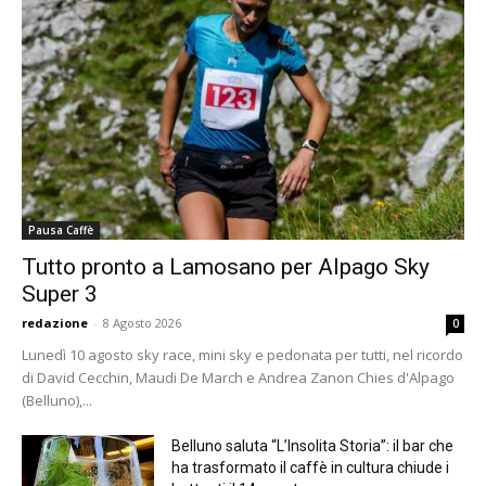
Pausa Caffè
Tutto pronto a Lamosano per Alpago Sky
Super 3
redazione
-
8 Agosto 2026
0
Lunedì 10 agosto sky race, mini sky e pedonata per tutti, nel ricordo
di David Cecchin, Maudi De March e Andrea Zanon Chies d'Alpago
(Belluno),...
Belluno saluta “L’Insolita Storia”: il bar che
ha trasformato il caffè in cultura chiude i