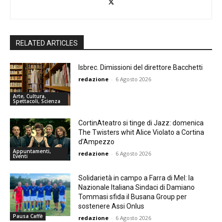
RELATED ARTICLES
Isbrec. Dimissioni del direttore Bacchetti
redazione
-
6 Agosto 2026
Arte, Cultura,
Spettacoli, Scienza
CortinAteatro si tinge di Jazz: domenica
The Twisters whit Alice Violato a Cortina
d’Ampezzo
Appuntamenti,
redazione
-
6 Agosto 2026
Eventi
Solidarietà in campo a Farra di Mel: la
Nazionale Italiana Sindaci di Damiano
Tommasi sfida il Busana Group per
sostenere Assi Onlus
Pausa Caffè
redazione
-
6 Agosto 2026