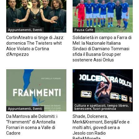
Appuntamenti, Eventi
Pausa Caffè
CortinAteatro si tinge di Jazz:
Solidarietà in campo a Farra di
domenica The Twisters whit
Mel: la Nazionale Italiana
Alice Violato a Cortina
Sindaci di Damiano Tommasi
d’Ampezzo
sfida il Busana Group per
sostenere Assi Onlus
Cultura e spettacoli, tempo libero,
Appuntamenti, Eventi
benessere, fuori provincia
Da Mantova alle Dolomiti: i
Shade, Dolcenera,
“Frammenti” di Antonella
Merk&Kremont, Benji&Fede e
Fornari in scena a Valle di
molti altri, giovedì sera a
Cadore
Jesolo con Radio
Bella&Monella