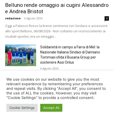
Belluno rende omaggio ai cugini Alessandro
e Andrea Bristot
redazione
-
6 Agosto 2026
0
Oggi a Palazzo Rosso la breve cerimonia con Sindaco e assessore
allo sport Belluno, 06/08/2026 - Non soltanto un riconoscimento ai
risultati sportivi, ma un omaggio...
Solidarietà in campo a Farra di Mel: la
Nazionale Italiana Sindaci di Damiano
Tommasi sfida il Busana Group per
sostenere Assi Onlus
6 Agosto 2026
Shade, Dolcenera, Merk&Kremont,
We use cookies on our website to give you the most
Benji&Fede e molti altri, giovedì sera a
relevant experience by remembering your preferences
and repeat visits. By clicking “Accept All”, you consent to
Jesolo con Radio Bella&Monella
the use of ALL the cookies. However, you may visit
5 Agosto 2026
"Cookie Settings" to provide a controlled consent.
Cookie Settings
Accept All
© Newspaper WordPress Theme by TagDiv