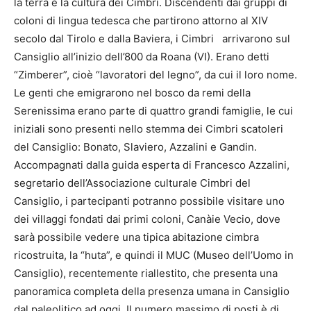
la terra e la cultura dei Cimbri. Discendenti dai gruppi di
coloni di lingua tedesca che partirono attorno al XIV
secolo dal Tirolo e dalla Baviera, i Cimbri arrivarono sul
Cansiglio all’inizio dell’800 da Roana (VI). Erano detti
“Zimberer”, cioè “lavoratori del legno”, da cui il loro nome.
Le genti che emigrarono nel bosco da remi della
Serenissima erano parte di quattro grandi famiglie, le cui
iniziali sono presenti nello stemma dei Cimbri scatoleri
del Cansiglio: Bonato, Slaviero, Azzalini e Gandin.
Accompagnati dalla guida esperta di Francesco Azzalini,
segretario dell’Associazione culturale Cimbri del
Cansiglio, i partecipanti potranno possibile visitare uno
dei villaggi fondati dai primi coloni, Canàie Vecio, dove
sarà possibile vedere una tipica abitazione cimbra
ricostruita, la “huta”, e quindi il MUC (Museo dell’Uomo in
Cansiglio), recentemente riallestito, che presenta una
panoramica completa della presenza umana in Cansiglio
dal paleolitico ad oggi. Il numero massimo di posti è di