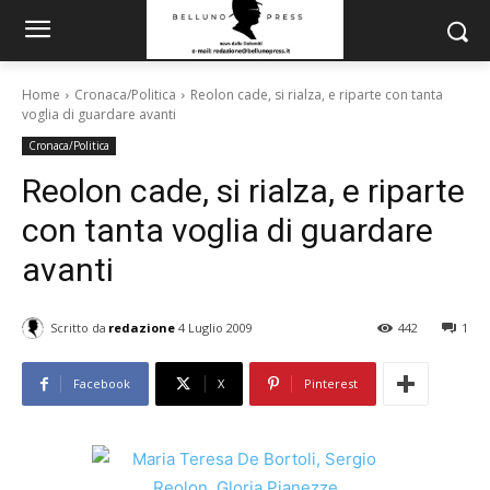
Home
Cronaca/Politica
Reolon cade, si rialza, e riparte con tanta
voglia di guardare avanti
Cronaca/Politica
Reolon cade, si rialza, e riparte
con tanta voglia di guardare
avanti
Scritto da
redazione
4 Luglio 2009
442
1
Facebook
X
Pinterest