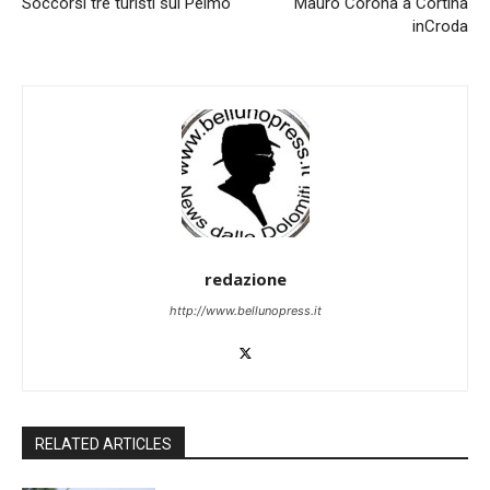
Soccorsi tre turisti sul Pelmo
Mauro Corona a Cortina
inCroda
redazione
http://www.bellunopress.it
RELATED ARTICLES