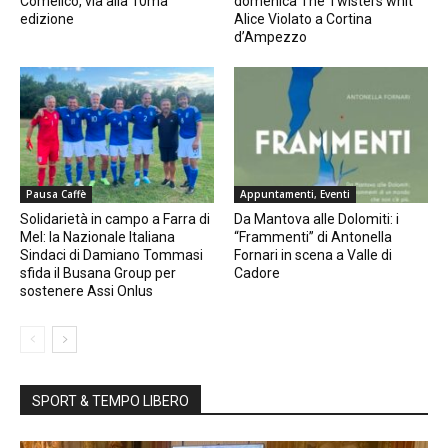
Comelico, via alla 10ma
domenica The Twisters whit
edizione
Alice Violato a Cortina
d’Ampezzo
Pausa Caffè
Appuntamenti, Eventi
Solidarietà in campo a Farra di
Da Mantova alle Dolomiti: i
Mel: la Nazionale Italiana
“Frammenti” di Antonella
Sindaci di Damiano Tommasi
Fornari in scena a Valle di
sfida il Busana Group per
Cadore
sostenere Assi Onlus
SPORT & TEMPO LIBERO