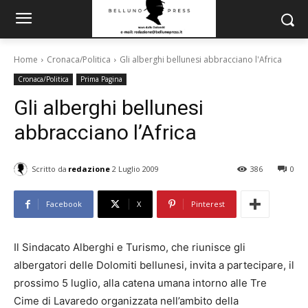
Home
Cronaca/Politica
Gli alberghi bellunesi abbracciano l'Africa
Cronaca/Politica
Prima Pagina
Gli alberghi bellunesi
abbracciano l’Africa
Scritto da
redazione
2 Luglio 2009
386
0
Facebook
X
Pinterest
Il Sindacato Alberghi e Turismo, che riunisce gli
albergatori delle Dolomiti bellunesi, invita a partecipare, il
prossimo 5 luglio, alla catena umana intorno alle Tre
Cime di Lavaredo organizzata nell’ambito della