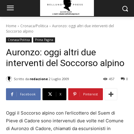
Home
Cronaca/Politica
Auronzo: oggi altri due interventi del
Soccorso alpino
Cronaca/Politica
Prima Pagina
Auronzo: oggi altri due
interventi del Soccorso alpino
Scritto da
redazione
2 Luglio 2009
457
0
Facebook
X
Pinterest
Oggi il Soccorso alpino con l’erlicottero del Suem di
Pieve di Cadore sono intervenuti due volte nel Comune
di Auronzo di Cadore, chiamati da escursionisti in