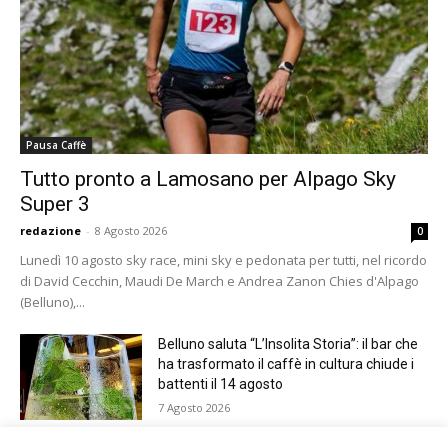
Pausa Caffè
Tutto pronto a Lamosano per Alpago Sky
Super 3
redazione
-
8 Agosto 2026
0
Lunedì 10 agosto sky race, mini sky e pedonata per tutti, nel ricordo
di David Cecchin, Maudi De March e Andrea Zanon Chies d'Alpago
(Belluno),...
Belluno saluta “L’Insolita Storia”: il bar che
ha trasformato il caffè in cultura chiude i
battenti il 14 agosto
7 Agosto 2026