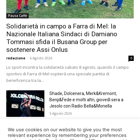
Pausa Caffè
Solidarietà in campo a Farra di Mel: la
Nazionale Italiana Sindaci di Damiano
Tommasi sfida il Busana Group per
sostenere Assi Onlus
redazione
-
6 Agosto 2026
0
Lo sport incontra la solidarietà sabato 8 agosto, quando il campo
sportivo di Farra di Mel ospiterà una speciale partita di
beneficenza tra la...
Shade, Dolcenera, Merk&Kremont,
Benji&Fede e molti altri, giovedì sera a
Jesolo con Radio Bella&Monella
5 Agosto 2026
Paracadutismo, sold out per il Trofeo Città
We use cookies on our website to give you the most
di Belluno
relevant experience by remembering your preferences