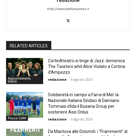
redazione
http://www.bellunopress.it
RELATED ARTICLES
CortinAteatro si tinge di Jazz: domenica
The Twisters whit Alice Violato a Cortina
d’Ampezzo
Appuntamenti,
redazione
-
6 Agosto 2026
Eventi
Solidarietà in campo a Farra di Mel: la
Nazionale Italiana Sindaci di Damiano
Tommasi sfida il Busana Group per
sostenere Assi Onlus
Pausa Caffè
redazione
-
6 Agosto 2026
Da Mantova alle Dolomiti: i “Frammenti” di