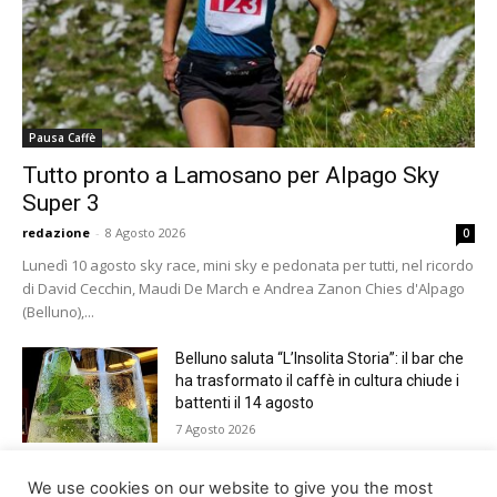
Pausa Caffè
Tutto pronto a Lamosano per Alpago Sky
Super 3
redazione
-
8 Agosto 2026
0
Lunedì 10 agosto sky race, mini sky e pedonata per tutti, nel ricordo
di David Cecchin, Maudi De March e Andrea Zanon Chies d'Alpago
(Belluno),...
Belluno saluta “L’Insolita Storia”: il bar che
ha trasformato il caffè in cultura chiude i
battenti il 14 agosto
7 Agosto 2026
Giro del Lago di Santa Croce 2026.
We use cookies on our website to give you the most