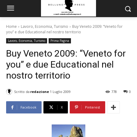
Home
Lavoro, Economia, Turismo
Buy Veneto 2009: “Veneto for
you” e due Educational nel nostro territorio
Lavoro, Economia, Turismo
Prima Pagina
Buy Veneto 2009: “Veneto for
you” e due Educational nel
nostro territorio
Scritto da
redazione
1 Luglio 2009
778
0
Facebook
X
Pinterest