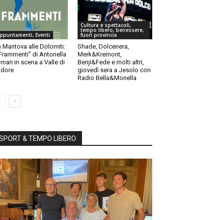
Cultura e spettacoli,
tempo libero, benessere,
ppuntamenti, Eventi
fuori provincia
 Mantova alle Dolomiti:
Shade, Dolcenera,
“Frammenti” di Antonella
Merk&Kremont,
rnari in scena a Valle di
Benji&Fede e molti altri,
dore
giovedì sera a Jesolo con
Radio Bella&Monella
SPORT & TEMPO LIBERO