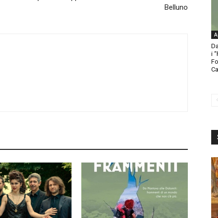
Belluno
A
Da
i 
Fo
Ca