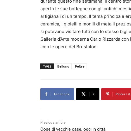
durante questo fine settimana. Il centro sto
aperto le sue botteghe con gli antichi mestier
artigianali di un tempo. Il tema principale er
ceramica, i gioielli e monili di metalli prezio
si potevano visitare tutti con lo stesso bigl
Galleria d’Arte moderna Carlo Rizzarda con i 
con le opere del Brustolon.
TAGS
Belluno
Feltre
Facebook
X
Pinterest
Previous article
Cose di vecchie case, oggi in città