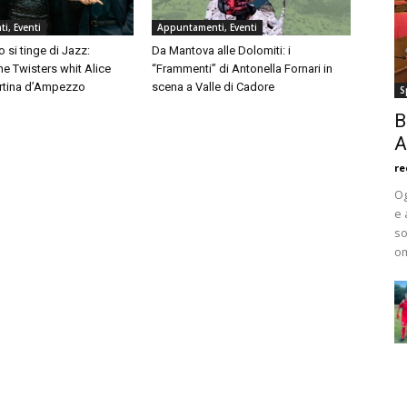
i, Eventi
Appuntamenti, Eventi
 si tinge di Jazz:
Da Mantova alle Dolomiti: i
e Twisters whit Alice
“Frammenti” di Antonella Fornari in
ortina d’Ampezzo
scena a Valle di Cadore
S
B
A
re
Og
e 
so
om