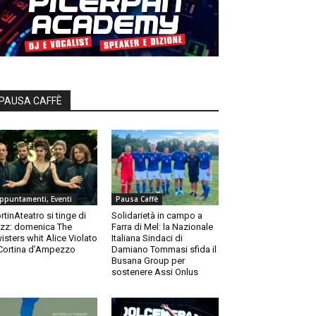
PAUSA CAFFÈ
ppuntamenti, Eventi
Pausa Caffè
rtinAteatro si tinge di
Solidarietà in campo a
zz: domenica The
Farra di Mel: la Nazionale
isters whit Alice Violato
Italiana Sindaci di
Cortina d’Ampezzo
Damiano Tommasi sfida il
Busana Group per
sostenere Assi Onlus