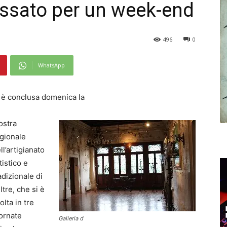
passato per un week-end
496
0
WhatsApp
 è conclusa domenica la
ostra
gionale
ll’artigianato
tistico e
adizionale di
ltre, che si è
olta in tre
ornate
Galleria d