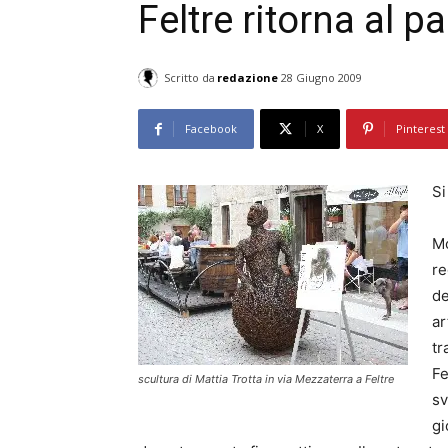
Feltre ritorna al 
Scritto da
redazione
28 Giugno 2009
Facebook
X
Pinterest
Si
‫M
re
de
ar
tr
Fe
scultura di Mattia Trotta in via Mezzaterra a Feltre
sv
gi