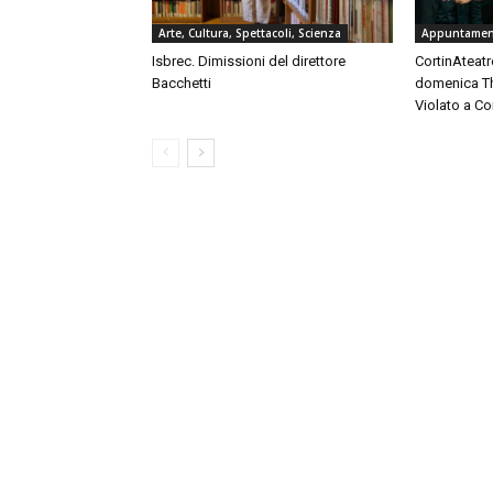
Arte, Cultura, Spettacoli, Scienza
Appuntament
Isbrec. Dimissioni del direttore
CortinAteatro
Bacchetti
domenica Th
Violato a C