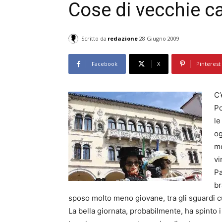
Cose di vecchie ca
Scritto da
redazione
28 Giugno 2009
Facebook
X
Pinterest
C’
Po
le
og
mo
vi
Pa
br
sposo molto meno giovane, tra gli sguardi cu
La bella giornata, probabilmente, ha spinto i