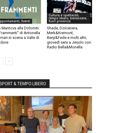
Cultura e spettacoli,
tempo libero, benessere,
ppuntamenti, Eventi
fuori provincia
 Mantova alle Dolomiti:
Shade, Dolcenera,
“Frammenti” di Antonella
Merk&Kremont,
rnari in scena a Valle di
Benji&Fede e molti altri,
dore
giovedì sera a Jesolo con
Radio Bella&Monella
SPORT & TEMPO LIBERO