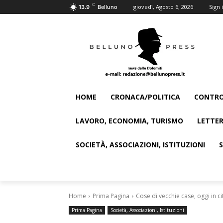
C
giovedì, Agosto 6, 2026
Sign i
13.9
Belluno
HOME
CRONACA/POLITICA
CONTRO
LAVORO, ECONOMIA, TURISMO
LETTER
SOCIETÀ, ASSOCIAZIONI, ISTITUZIONI
Home
Prima Pagina
Cose di vecchie case, oggi in ci
Prima Pagina
Società, Associazioni, Istituzioni