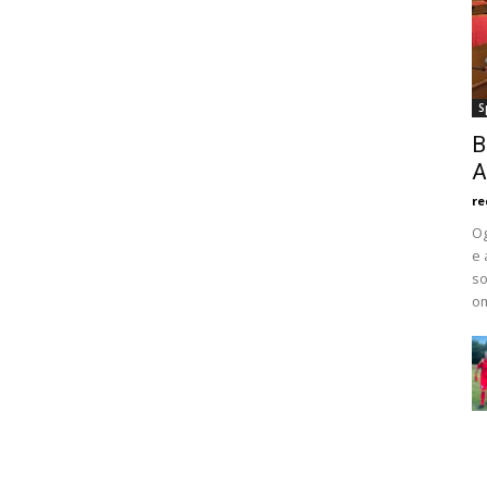
S
B
A
re
Og
e 
so
om