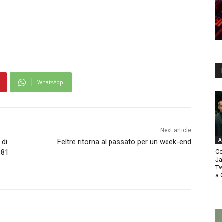
WhatsApp
Next article
A
 di
Feltre ritorna al passato per un week-end
Co
 81
Ja
Tw
a 