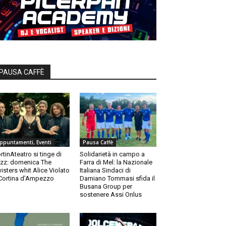
PAUSA CAFFÈ
ppuntamenti, Eventi
Pausa Caffè
rtinAteatro si tinge di
Solidarietà in campo a
zz: domenica The
Farra di Mel: la Nazionale
isters whit Alice Violato
Italiana Sindaci di
Cortina d’Ampezzo
Damiano Tommasi sfida il
Busana Group per
sostenere Assi Onlus