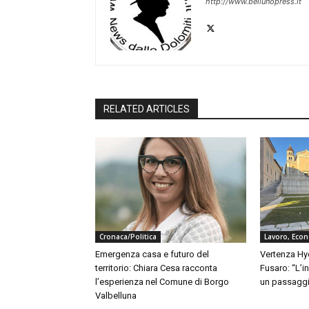
http://www.bellunopress.it
RELATED ARTICLES
Cronaca/Politica
Lavoro, Eco
Emergenza casa e futuro del
Vertenza Hy
territorio: Chiara Cesa racconta
Fusaro: “L’i
l’esperienza nel Comune di Borgo
un passaggi
Valbelluna