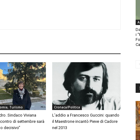
A
Da
i 
Fo
Ca
nomia, Turismo
Cronaca/Politica
dro. Sindaco Viviana
L’addio a Francesco Guccini: quando
ncontro di settembre sarà
il Maestrone incantò Pieve di Cadore
o decisivo”
nel 2013