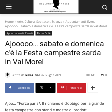
Home
Arte, Cultura, Spettacoli, Scienza
Appuntamenti, Eventi
Ajooooo... sabato e domenica c'è la Festa campestre sarda in Val Morel
Appuntamenti, Eventi
Pausa Caffè
Ajooooo… sabato e domenica
c’è la Festa campestre sarda
in Val Morel
Scritto da
redazione
26 Giugno 2009
639
0
Facebook
X
Pinterest
Ajoo… *Forza paris*. Il richiamo è d’obbigo per la grande
festa campestre con stand e mostra di prodotti