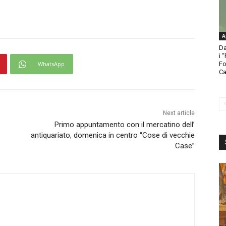
A
Da
i 
WhatsApp
Fo
Ca
Next article
Primo appuntamento con il mercatino dell’
antiquariato, domenica in centro “Cose di vecchie
Case”