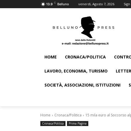
C
venerdì, Agosto 7, 2026
Sign 
13.9
Belluno
HOME
CRONACA/POLITICA
CONTRO
LAVORO, ECONOMIA, TURISMO
LETTER
SOCIETÀ, ASSOCIAZIONI, ISTITUZIONI
Home
Cronaca/Politica
15 mila euro al Soccorso al
Cronaca/Politica
Prima Pagina