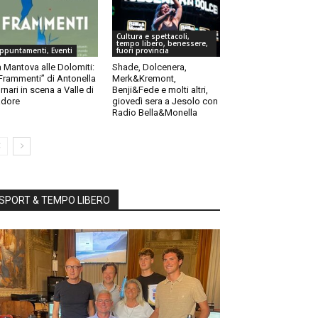
Cultura e spettacoli,
tempo libero, benessere,
ppuntamenti, Eventi
fuori provincia
 Mantova alle Dolomiti:
Shade, Dolcenera,
“Frammenti” di Antonella
Merk&Kremont,
rnari in scena a Valle di
Benji&Fede e molti altri,
dore
giovedì sera a Jesolo con
Radio Bella&Monella
SPORT & TEMPO LIBERO