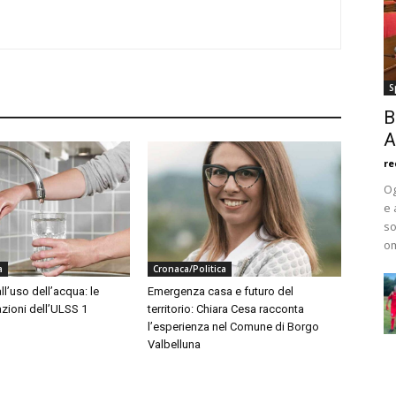
S
B
A
re
Og
e 
so
om
a
Cronaca/Politica
ll’uso dell’acqua: le
Emergenza casa e futuro del
ioni dell’ULSS 1
territorio: Chiara Cesa racconta
l’esperienza nel Comune di Borgo
Valbelluna