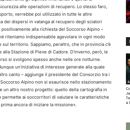
curezza alle operazioni di recupero. Lo stesso faro,
asporto, verrebbe poi utilizzato in tutte le altre
a dei dispersi in valanga al recupero degli sciatori
 positivamente alla richiesta del Soccorso Alpino –
ché riteniamo indispensabile agevolare in ogni modo
 sul territorio. Sappiamo, peraltro, che in provincia c’è
ne alla Stazione di Pieve di Cadore. D’inverno, però, le
orso si svolgono spesso anche nelle ore notturne.
dunque un’iniziativa di interesse generale alla quale
tro canto – aggiunge il presidente del Consorzio tra i
l Soccorso Alpino non si esaurisce nello stazionamento
A
Co
 un altro nostro progetto: quello della cartografia in
Ja
ermette ai soccorritori di valutare le caratteristiche
Tw
a 
, prima ancora di iniziare la missione».