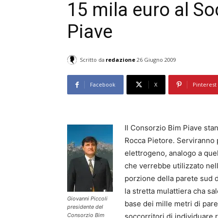
15 mila euro al S
Piave
Scritto da
redazione
26 Giugno 2009
Facebook
X
Pinterest
Il Consorzio Bim Piave stan
Rocca Pietore. Serviranno p
elettrogeno, analogo a quel
che verrebbe utilizzato nell
porzione della parete sud d
la stretta mulattiera cha sa
Giovanni Piccoli
base dei mille metri di pare
presidente del
Consorzio Bim
soccorritori di individuare 