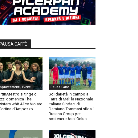
PAUSA CAFFÈ
ppuntamenti, Eventi
Pausa Caffè
rtinAteatro si tinge di
Solidarietà in campo a
zz: domenica The
Farra di Mel: la Nazionale
isters whit Alice Violato
Italiana Sindaci di
Cortina d’Ampezzo
Damiano Tommasi sfida il
Busana Group per
sostenere Assi Onlus